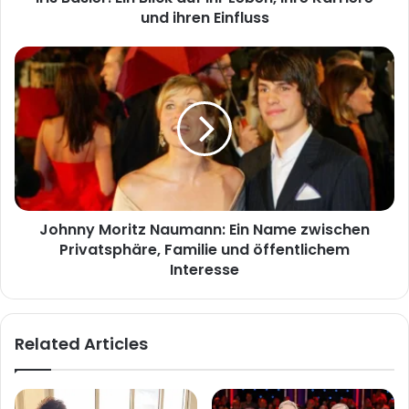
ihren
und ihren Einfluss
Einfluss
Johnny
Moritz
Naumann:
Ein
Name
zwischen
Privatsphäre,
Familie
und
Johnny Moritz Naumann: Ein Name zwischen
öffentlichem
Interesse
Privatsphäre, Familie und öffentlichem
Interesse
Related Articles