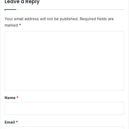
Leave a Reply
Your email address will not be published.
Required fields are
marked
*
C
o
m
m
e
n
t
*
Name
*
Email
*