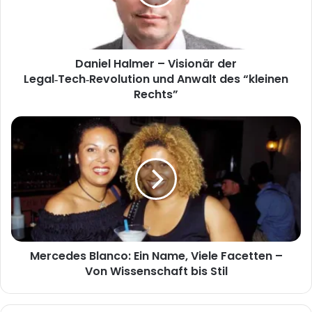
Legal‑Tech‑Revolution
und
Anwalt
des
Daniel Halmer – Visionär der
“kleinen
Rechts”
Legal‑Tech‑Revolution und Anwalt des “kleinen
Rechts”
Mercedes
Blanco:
Ein
Name,
Viele
Facetten
–
Von
Wissenschaft
Mercedes Blanco: Ein Name, Viele Facetten –
bis
Stil
Von Wissenschaft bis Stil