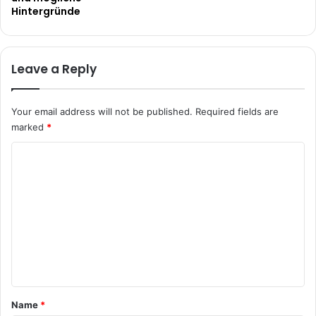
Hintergründe
Leave a Reply
Your email address will not be published.
Required fields are
marked
*
C
o
m
m
e
n
t
*
Name
*