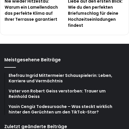
Nie wieder Hitzestau:
Liebe auf den ersten Blick:
Warum ein Lamellendach
Wie du den perfekten
das perfekte Klima auf
Briefumschlag für deine
Ihrer Terrasse garantiert
Hochzeitseinladungen
findest
Meistgesehene Beiträge
Ehefrau Ingrid Mittermeier Schauspielerin: Leben,
Karriere und Vermächtnis
Vater von Robert Geiss verstorben: Trauer um
Reinhold Geiss
Yasin Cengiz Todesursache – Was steckt wirklich
hinter den Gerüchten um den TikTok-Star?
Zuletzt geänderte Beiträge