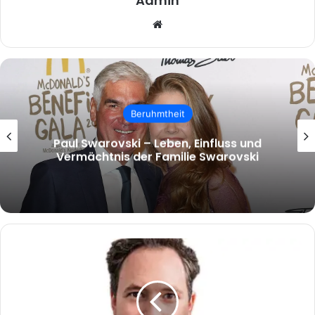
Admin
Website
Beruhmtheit
malcolm.mcrae – Wer ist Malcolm
McRae und warum wächst das Interesse
an ihm?
Daniel
Halmer
–
Visionär
der