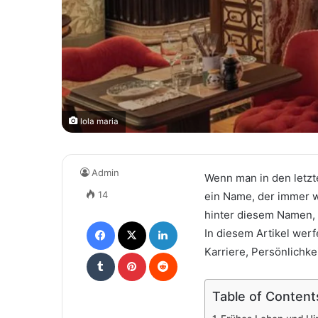
lola maria
Admin
Wenn man in den letzte
14
ein Name, der immer w
hinter diesem Namen, 
Facebook
X
LinkedIn
In diesem Artikel werf
Karriere, Persönlichke
Tumblr
Pinterest
Reddit
Table of Content