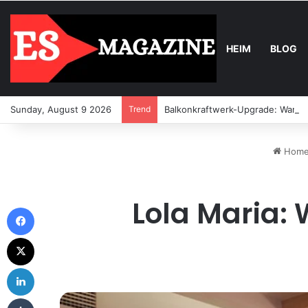
HEIM
BLOG
Sunday, August 9 2026
Trend
Balkonkraftwerk-Upgrade: Wann u
Hom
Lola Maria: 
Facebook
X
LinkedIn
Tumblr