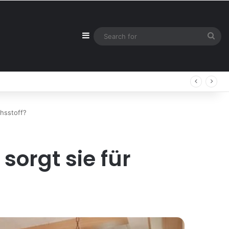
Sidebar
Sea
for
chsstoff?
sorgt sie für