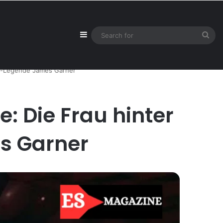
Sidebar
Sea
for
ood-Legende James Garner
e: Die Frau hinter
s Garner