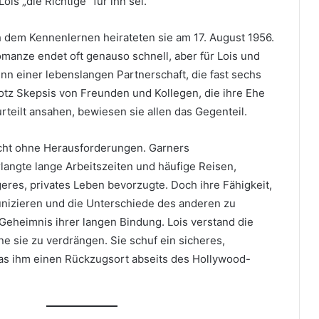
is „die Richtige“ für ihn sei.
dem Kennenlernen heirateten sie am 17. August 1956.
omanze endet oft genauso schnell, aber für Lois und
nn einer lebenslangen Partnerschaft, die fast sechs
otz Skepsis von Freunden und Kollegen, die ihre Ehe
rteilt ansahen, bewiesen sie allen das Gegenteil.
cht ohne Herausforderungen. Garners
langte lange Arbeitszeiten und häufige Reisen,
eres, privates Leben bevorzugte. Doch ihre Fähigkeit,
nizieren und die Unterschiede des anderen zu
Geheimnis ihrer langen Bindung. Lois verstand die
e sie zu verdrängen. Sie schuf ein sicheres,
das ihm einen Rückzugsort abseits des Hollywood-