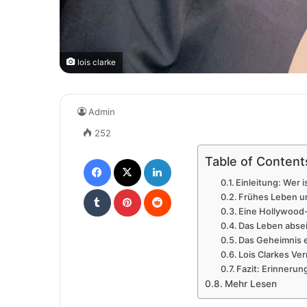
lois clarke
Admin
252
Facebook
X
LinkedIn
Table of Content
Einleitung: Wer i
Tumblr
Pinterest
Reddit
Frühes Leben un
Eine Hollywood-
Das Leben absei
Das Geheimnis 
Lois Clarkes Ve
Fazit: Erinnerun
Mehr Lesen