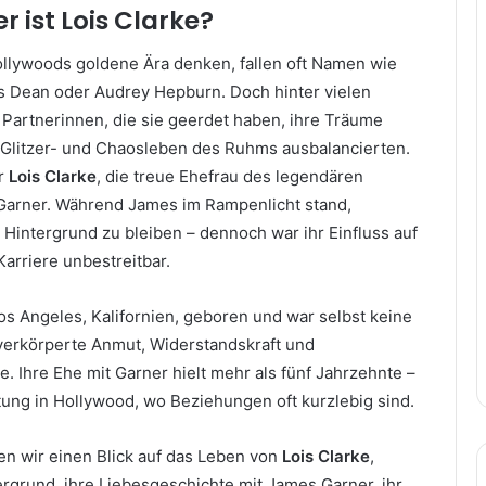
r ist Lois Clarke?
lywoods goldene Ära denken, fallen oft Namen wie
 Dean oder Audrey Hepburn. Doch hinter vielen
 Partnerinnen, die sie geerdet haben, ihre Träume
 Glitzer- und Chaosleben des Ruhms ausbalancierten.
ar
Lois Clarke
, die treue Ehefrau des legendären
Garner. Während James im Rampenlicht stand,
 Hintergrund zu bleiben – dennoch war ihr Einfluss auf
arriere unbestreitbar.
os Angeles, Kalifornien, geboren und war selbst keine
verkörperte Anmut, Widerstandskraft und
e. Ihre Ehe mit Garner hielt mehr als fünf Jahrzehnte –
tung in Hollywood, wo Beziehungen oft kurzlebig sind.
en wir einen Blick auf das Leben von
Lois Clarke
,
ergrund, ihre Liebesgeschichte mit James Garner, ihr