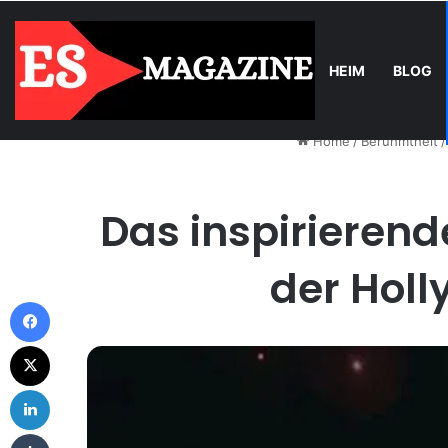
HEIM
BLOG
Tuesday, August 4 2026
Trend
Balkonkraftwerk-Upgrade: Wann 
Home
/
Beruhmtheit
/
Das inspirierende
der Hol
Facebook
X
LinkedIn
Tumblr