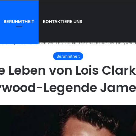
BERUHMTHEIT
KONTAKTIERE UNS
und wie registrieren
Das inspirierende Leben von Lois Clarke: Die Frau hinter der Hollyw
Beruhmtheit
 Leben von Lois Clark
lywood-Legende Jame