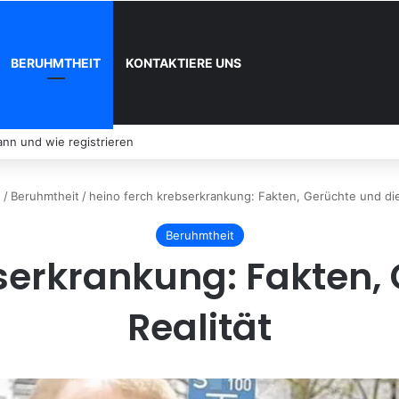
BERUHMTHEIT
KONTAKTIERE UNS
nn und wie registrieren
e
/
Beruhmtheit
/
heino ferch krebserkrankung: Fakten, Gerüchte und die
Beruhmtheit
serkrankung: Fakten,
Realität