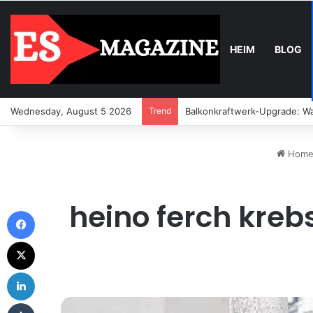
HEIM
BLOG
Wednesday, August 5 2026
Trend
Balkonkraftwerk-Upgrade: Wa
Hom
heino ferch kreb
Facebook
X
LinkedIn
Tumblr