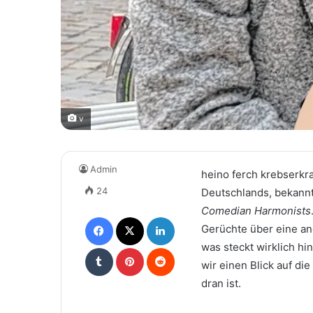
v
Admin
heino ferch krebserkr
24
Deutschlands, bekannt
Comedian Harmonists
Facebook
X
LinkedIn
Gerüchte über eine a
was steckt wirklich hi
Tumblr
Pinterest
Reddit
wir einen Blick auf di
dran ist.