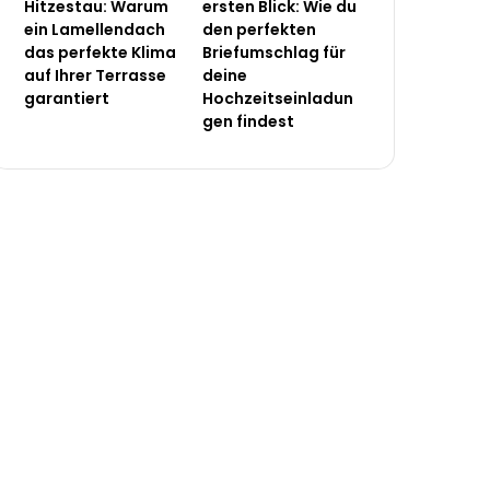
Hitzestau: Warum
ersten Blick: Wie du
ein Lamellendach
den perfekten
das perfekte Klima
Briefumschlag für
auf Ihrer Terrasse
deine
garantiert
Hochzeitseinladun
gen findest