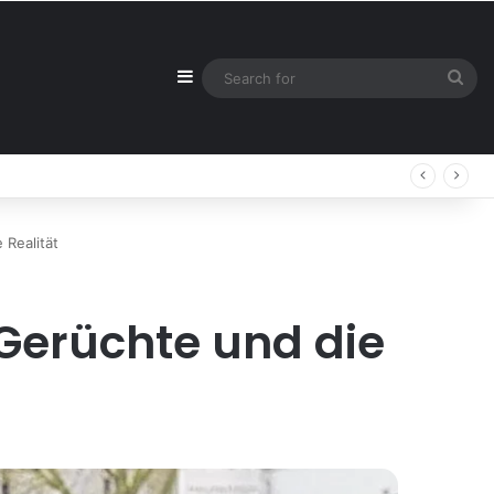
Sidebar
Sea
for
 Realität
 Gerüchte und die