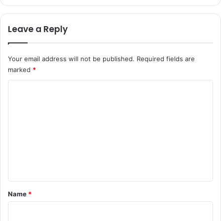
Leave a Reply
Your email address will not be published.
Required fields are
marked
*
C
o
m
m
e
n
t
*
Name
*