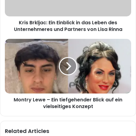
Leben
des
Unternehmeres
Kris Brkljac: Ein Einblick in das Leben des
und
Partners
Unternehmeres und Partners von Lisa Rinna
von
Lisa
Montry
Rinna
Lewe
–
Ein
tiefgehender
Blick
auf
ein
vielseitiges
Montry Lewe – Ein tiefgehender Blick auf ein
Konzept
vielseitiges Konzept
Related Articles