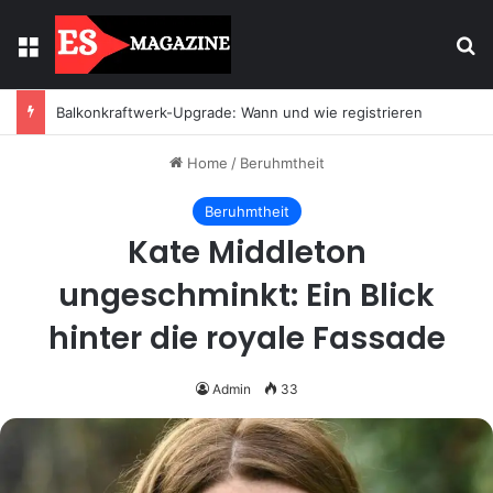
Menu
Se
Licht mit Wirkung: Warum Einbaustrahler moderne Räume prägen
Home
/
Beruhmtheit
Beruhmtheit
Kate Middleton
ungeschminkt: Ein Blick
hinter die royale Fassade
Admin
33