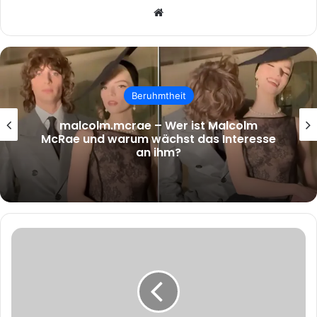
Website
Beruhmtheit
malcolm.mcrae – Wer ist Malcolm
McRae und warum wächst das Interesse
an ihm?
Kris
Brkljac:
Ein
Einblick
in
das