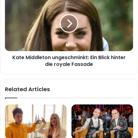
Middleton
ungeschminkt:
Ein
Blick
hinter
die
royale
Fassade
Kate Middleton ungeschminkt: Ein Blick hinter
die royale Fassade
Related Articles