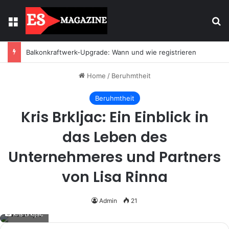
Menu
Se
Balkonkraftwerk-Upgrade: Wann und wie registrieren
Home
/
Beruhmtheit
Beruhmtheit
Kris Brkljac: Ein Einblick in
das Leben des
Unternehmeres und Partners
von Lisa Rinna
Admin
21
kris brkljac