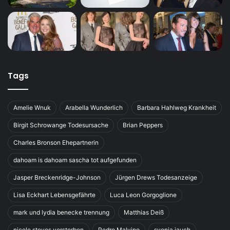
Tags
Amelie Wnuk
Arabella Wunderlich
Barbara Hahlweg Krankheit
Birgit Schrowange Todesursache
Brian Peppers
Charles Bronson Ehepartnerin
dahoam is dahoam sascha tot aufgefunden
Jasper Breckenridge-Johnson
Jürgen Drews Todesanzeige
Lisa Eckhart Lebensgefährte
Luca Leon Gorgoglione
mark und lydia benecke trennung
Matthias Deiß
nicole steves verstorben
Pedro Malvino
svenja jauch