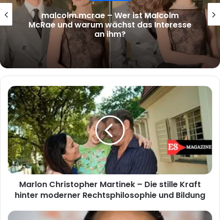
malcolm.mcrae – Wer ist Malcolm
McRae und warum wächst das Interesse
an ihm?
Marlon
Christopher
Martinek
–
Die
stille
Kraft
hinter
moderner
Marlon Christopher Martinek – Die stille Kraft
Rechtsphilosophie
und
hinter moderner Rechtsphilosophie und Bildung
Bildung
Bushido