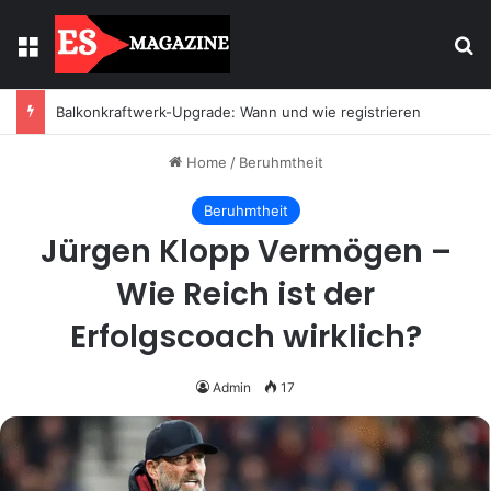
Menu
Se
Licht mit Wirkung: Warum Einbaustrahler moderne Räume prägen
Home
/
Beruhmtheit
Beruhmtheit
Jürgen Klopp Vermögen –
Wie Reich ist der
Erfolgscoach wirklich?
Admin
17