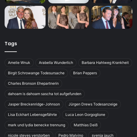
Tags
Amelie Wnuk
Arabella Wunderlich
Barbara Hahlweg Krankheit
Birgit Schrowange Todesursache
Brian Peppers
Charles Bronson Ehepartnerin
dahoam is dahoam sascha tot aufgefunden
Jasper Breckenridge-Johnson
Jürgen Drews Todesanzeige
Lisa Eckhart Lebensgefährte
Luca Leon Gorgoglione
mark und lydia benecke trennung
Matthias Deiß
nicole steves verstorben
Pedro Malvino
svenja jauch