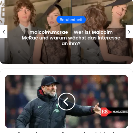
Beruhmtheit
malcolm.mcrae – Wer ist Malcolm
McRae und warum wächst das Interesse
an ihm?
Jürgen
Klopp
Vermögen
–
Wie
Reich
ist
der
Erfolgscoach