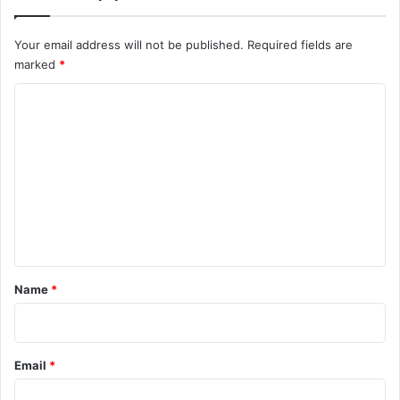
Your email address will not be published.
Required fields are
marked
*
C
o
m
m
e
n
t
*
Name
*
Email
*