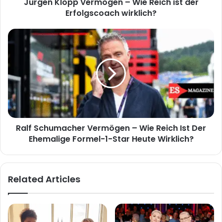
Jürgen Klopp Vermögen – Wie Reich ist der
wirklich?
Erfolgscoach wirklich?
Ralf
Schumacher
Vermögen
–
Wie
Reich
Ist
Der
Ehemalige
Ralf Schumacher Vermögen – Wie Reich Ist Der
Formel-
1-
Ehemalige Formel-1-Star Heute Wirklich?
Star
Heute
Wirklich?
Related Articles