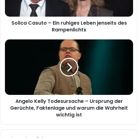
jenseits
des
Rampenlichts
Solica Casuto – Ein ruhiges Leben jenseits des
Rampenlichts
Angelo
Kelly
Todesursache
–
Ursprung
der
Gerüchte,
Faktenlage
und
Angelo Kelly Todesursache – Ursprung der
warum
die
Gerüchte, Faktenlage und warum die Wahrheit
Wahrheit
wichtig ist
wichtig
ist