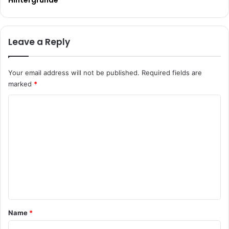
Leave a Reply
Your email address will not be published.
Required fields are
marked
*
C
o
m
m
e
n
t
*
Name
*