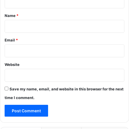
t
*
Name
*
Email
*
Website
Save my name, email, and website in this browser for the next
time I comment.