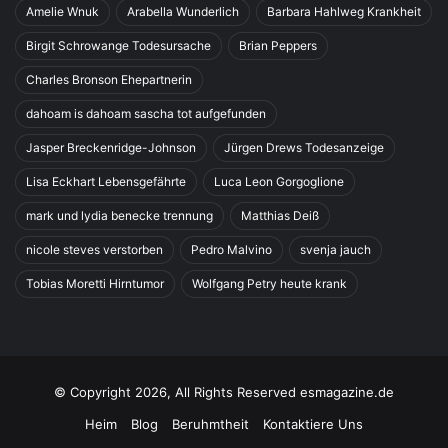
Amelie Wnuk
Arabella Wunderlich
Barbara Hahlweg Krankheit
Birgit Schrowange Todesursache
Brian Peppers
Charles Bronson Ehepartnerin
dahoam is dahoam sascha tot aufgefunden
Jasper Breckenridge-Johnson
Jürgen Drews Todesanzeige
Lisa Eckhart Lebensgefährte
Luca Leon Gorgoglione
mark und lydia benecke trennung
Matthias Deiß
nicole steves verstorben
Pedro Malvino
svenja jauch
Tobias Moretti Hirntumor
Wolfgang Petry heute krank
© Copyright 2026, All Rights Reserved esmagazine.de
Heim
Blog
Beruhmtheit
Kontaktiere Uns