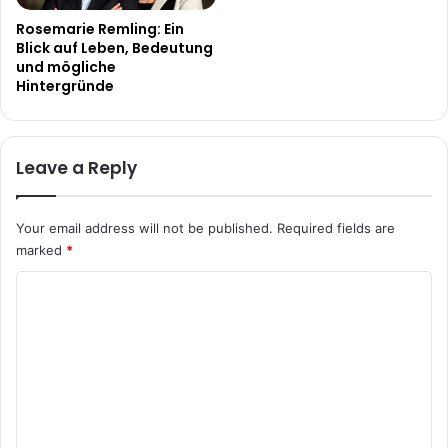
Rosemarie Remling: Ein
Blick auf Leben, Bedeutung
und mögliche
Hintergründe
Leave a Reply
Your email address will not be published.
Required fields are
marked
*
C
o
m
m
e
n