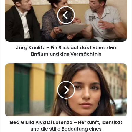
–
Ein
Blick
auf
das
Leben,
den
Jörg Kaulitz – Ein Blick auf das Leben, den
Einfluss
und
Einfluss und das Vermächtnis
das
Vermächtnis
Elea
Giulia
Alva
Di
Lorenzo
–
Herkunft,
Identität
und
Elea Giulia Alva Di Lorenzo – Herkunft, Identität
die
stille
und die stille Bedeutung eines