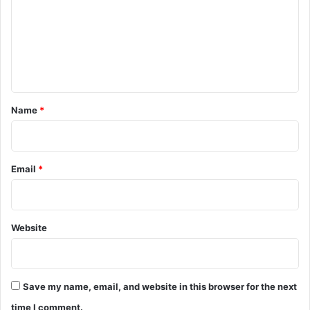
m
m
e
n
t
*
Name
*
Email
*
Website
Save my name, email, and website in this browser for the next
time I comment.