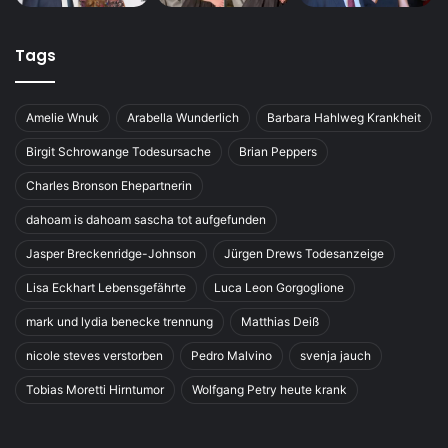
Tags
Amelie Wnuk
Arabella Wunderlich
Barbara Hahlweg Krankheit
Birgit Schrowange Todesursache
Brian Peppers
Charles Bronson Ehepartnerin
dahoam is dahoam sascha tot aufgefunden
Jasper Breckenridge-Johnson
Jürgen Drews Todesanzeige
Lisa Eckhart Lebensgefährte
Luca Leon Gorgoglione
mark und lydia benecke trennung
Matthias Deiß
nicole steves verstorben
Pedro Malvino
svenja jauch
Tobias Moretti Hirntumor
Wolfgang Petry heute krank