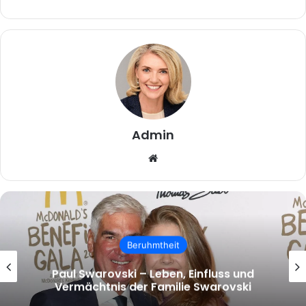
Admin
Website
Beruhmtheit
malcolm.mcrae – Wer ist Malcolm
McRae und warum wächst das Interesse
an ihm?