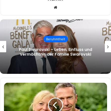
Website
Beruhmtheit
malcolm.mcrae – Wer ist Malcolm
McRae und warum wächst das Interesse
an ihm?
Ingrid
Steffens:
Eine
inspirierende
Persönlichkeit