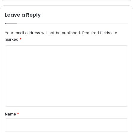
Leave a Reply
Your email address will not be published.
Required fields are
marked
*
C
o
m
m
e
n
t
*
Name
*