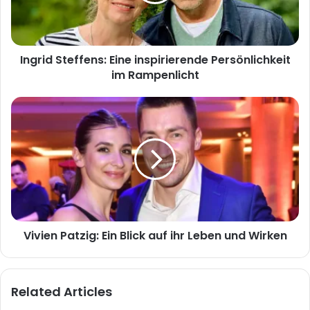
im
Rampenlicht
Ingrid Steffens: Eine inspirierende Persönlichkeit
im Rampenlicht
Vivien
Patzig:
Ein
Blick
auf
ihr
Leben
und
Wirken
Vivien Patzig: Ein Blick auf ihr Leben und Wirken
Related Articles