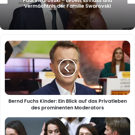
McRae und warum wächst das Interesse
an ihm?
Bernd
Fuchs
Kinder:
Ein
Blick
auf
das
Privatleben
des
Bernd Fuchs Kinder: Ein Blick auf das Privatleben
prominenten
Moderators
des prominenten Moderators
Carola
Clüsener:
Ein