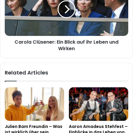
Blick
auf
ihr
Leben
und
Wirken
Carola Clüsener: Ein Blick auf ihr Leben und
Wirken
Related Articles
Julien Bam Freundin – Was
Aaron Amadeus Stehfest –
ist wirklich über sein
Einblicke in das Leben von