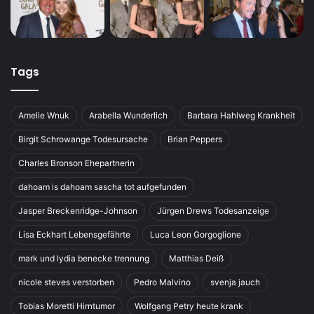
Tags
Amelie Wnuk
Arabella Wunderlich
Barbara Hahlweg Krankheit
Birgit Schrowange Todesursache
Brian Peppers
Charles Bronson Ehepartnerin
dahoam is dahoam sascha tot aufgefunden
Jasper Breckenridge-Johnson
Jürgen Drews Todesanzeige
Lisa Eckhart Lebensgefährte
Luca Leon Gorgoglione
mark und lydia benecke trennung
Matthias Deiß
nicole steves verstorben
Pedro Malvino
svenja jauch
Tobias Moretti Hirntumor
Wolfgang Petry heute krank