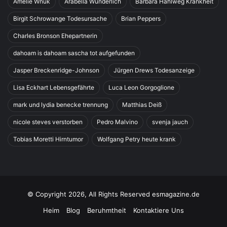
Amelie Wnuk
Arabella Wunderlich
Barbara Hahlweg Krankheit
Birgit Schrowange Todesursache
Brian Peppers
Charles Bronson Ehepartnerin
dahoam is dahoam sascha tot aufgefunden
Jasper Breckenridge-Johnson
Jürgen Drews Todesanzeige
Lisa Eckhart Lebensgefährte
Luca Leon Gorgoglione
mark und lydia benecke trennung
Matthias Deiß
nicole steves verstorben
Pedro Malvino
svenja jauch
Tobias Moretti Hirntumor
Wolfgang Petry heute krank
© Copyright 2026, All Rights Reserved esmagazine.de
Heim
Blog
Beruhmtheit
Kontaktiere Uns