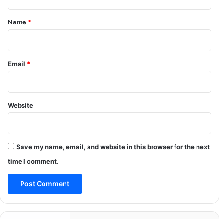
t
*
Name
*
Email
*
Website
Save my name, email, and website in this browser for the next
time I comment.