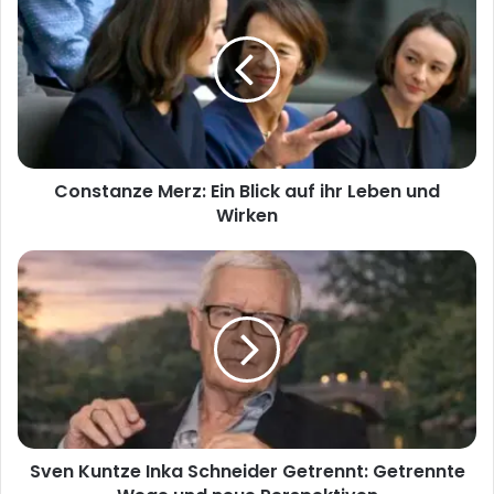
Merz:
Ein
Blick
auf
ihr
Leben
und
Wirken
Constanze Merz: Ein Blick auf ihr Leben und
Wirken
Sven
Kuntze
Inka
Schneider
Getrennt:
Getrennte
Wege
und
neue
Sven Kuntze Inka Schneider Getrennt: Getrennte
Perspektiven