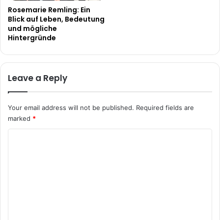
Rosemarie Remling: Ein
Blick auf Leben, Bedeutung
und mögliche
Hintergründe
Leave a Reply
Your email address will not be published.
Required fields are
marked
*
C
o
m
m
e
n