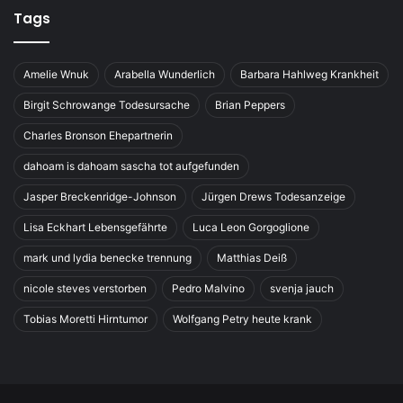
Tags
Amelie Wnuk
Arabella Wunderlich
Barbara Hahlweg Krankheit
Birgit Schrowange Todesursache
Brian Peppers
Charles Bronson Ehepartnerin
dahoam is dahoam sascha tot aufgefunden
Jasper Breckenridge-Johnson
Jürgen Drews Todesanzeige
Lisa Eckhart Lebensgefährte
Luca Leon Gorgoglione
mark und lydia benecke trennung
Matthias Deiß
nicole steves verstorben
Pedro Malvino
svenja jauch
Tobias Moretti Hirntumor
Wolfgang Petry heute krank