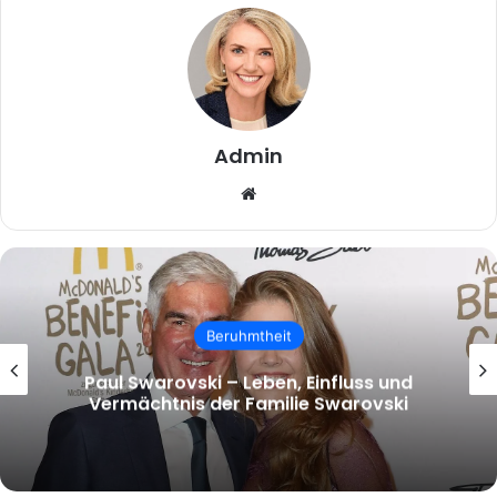
Admin
Website
Beruhmtheit
malcolm.mcrae – Wer ist Malcolm
McRae und warum wächst das Interesse
an ihm?