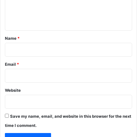
e
n
t
*
Name
*
Email
*
Website
Save my name, email, and website in this browser for the next
time I comment.