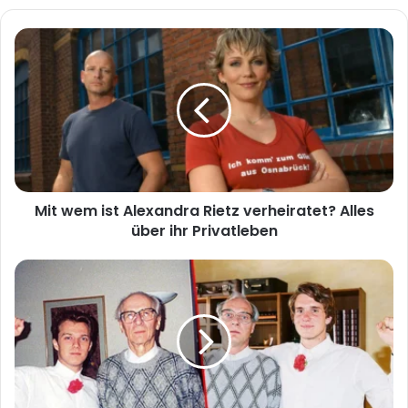
Mit
wem
ist
Alexandra
Rietz
verheiratet?
Alles
über
ihr
Mit wem ist Alexandra Rietz verheiratet? Alles
Privatleben
über ihr Privatleben
Erika
Wildau-
Honecker:
Ein
bewegtes
Leben
zwischen
Geschichte,