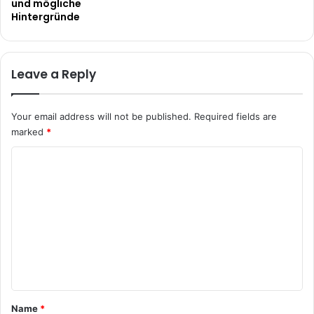
und mögliche
Hintergründe
Leave a Reply
Your email address will not be published.
Required fields are
marked
*
C
o
m
m
e
n
t
*
Name
*