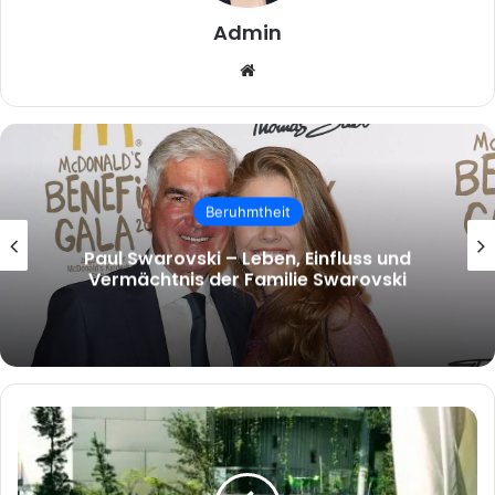
Admin
Website
Beruhmtheit
malcolm.mcrae – Wer ist Malcolm
McRae und warum wächst das Interesse
an ihm?
Aluminium,
Glas
oder
Polycarbonat?