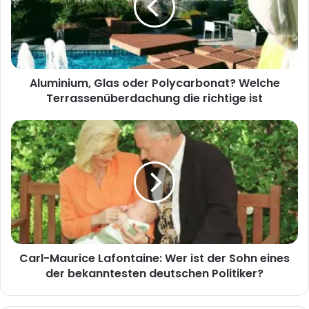
Welche
Terrassenüberdachung
die
richtige
ist
Aluminium, Glas oder Polycarbonat? Welche
Terrassenüberdachung die richtige ist
Carl-
Maurice
Lafontaine:
Wer
ist
der
Sohn
eines
der
Carl-Maurice Lafontaine: Wer ist der Sohn eines
bekanntesten
deutschen
der bekanntesten deutschen Politiker?
Politiker?