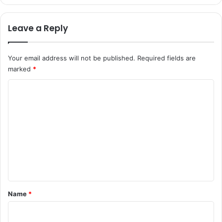
Leave a Reply
Your email address will not be published.
Required fields are
marked
*
C
o
m
m
e
n
t
*
Name
*