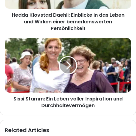
und
Wirken
Hedda Klovstad Daehli: Einblicke in das Leben
einer
bemerkenswerten
und Wirken einer bemerkenswerten
Persönlichkeit
Persönlichkeit
Sissi
Stamm:
Ein
Leben
voller
Inspiration
und
Durchhaltevermögen
Sissi Stamm: Ein Leben voller Inspiration und
Durchhaltevermögen
Related Articles