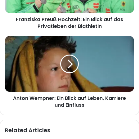
Privatleben
der
Franziska Preuß Hochzeit: Ein Blick auf das
Biathletin
Privatleben der Biathletin
Anton
Wempner:
Ein
Blick
auf
Leben,
Karriere
und
Einfluss
Anton Wempner: Ein Blick auf Leben, Karriere
und Einfluss
Related Articles