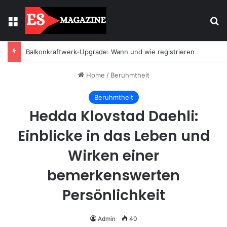
Menu
Se
Licht mit Wirkung: Warum Einbaustrahler moderne Räume prägen
Home
/
Beruhmtheit
Beruhmtheit
Hedda Klovstad Daehli:
Einblicke in das Leben und
Wirken einer
bemerkenswerten
Persönlichkeit
Admin
40