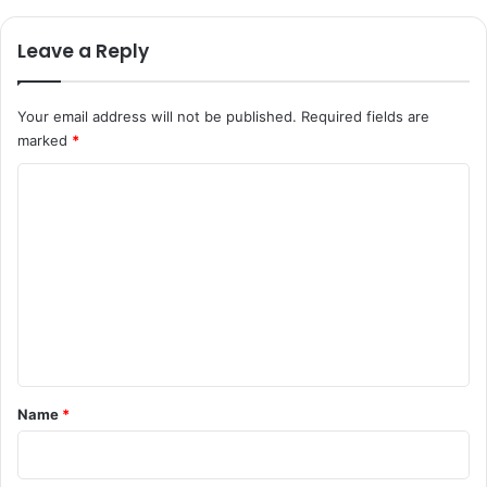
Leave a Reply
Your email address will not be published.
Required fields are
marked
*
C
o
m
m
e
n
t
*
Name
*