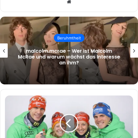
Website
Beruhmtheit
malcolm.mcrae – Wer ist Malcolm
McRae und warum wächst das Interesse
an ihm?
Franziska
Preuß
Hochzeit:
Ein
Blick
auf
das