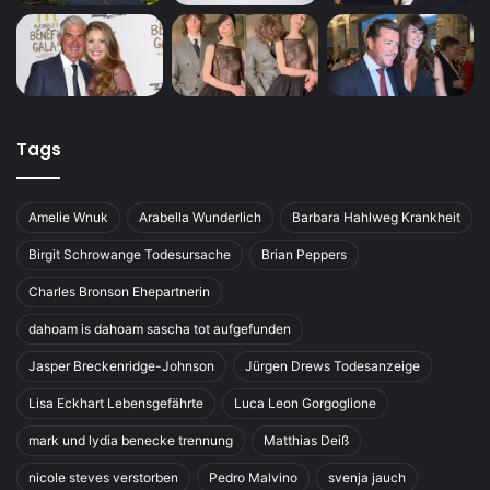
Tags
Amelie Wnuk
Arabella Wunderlich
Barbara Hahlweg Krankheit
Birgit Schrowange Todesursache
Brian Peppers
Charles Bronson Ehepartnerin
dahoam is dahoam sascha tot aufgefunden
Jasper Breckenridge-Johnson
Jürgen Drews Todesanzeige
Lisa Eckhart Lebensgefährte
Luca Leon Gorgoglione
mark und lydia benecke trennung
Matthias Deiß
nicole steves verstorben
Pedro Malvino
svenja jauch