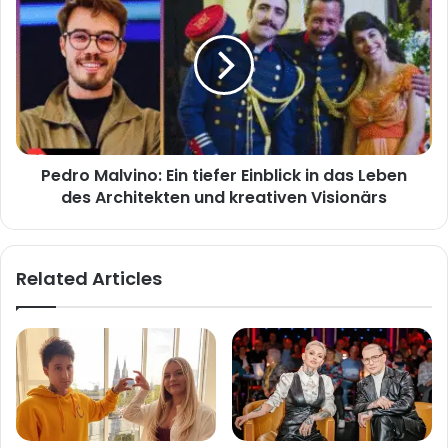
Malvino:
Ein
tiefer
Einblick
in
das
Leben
des
Pedro Malvino: Ein tiefer Einblick in das Leben
Architekten
und
des Architekten und kreativen Visionärs
kreativen
Visionärs
Related Articles