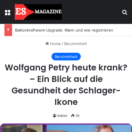
Menu
Se
Balkonkraftwerk-Upgrade: Wann und wie registrieren
Home
/
Beruhmtheit
Beruhmtheit
Wolfgang Petry heute krank?
– Ein Blick auf die
Gesundheit der Schlager-
Ikone
Admin
18