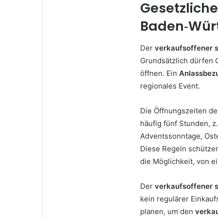
Gesetzlich
Baden‑Wür
Der
verkaufsoffener 
Grundsätzlich dürfen 
öffnen. Ein
Anlassbez
regionales Event.
Die Öffnungszeiten d
häufig fünf Stunden, z
Adventssonntage, Oste
Diese Regeln schütze
die Möglichkeit, von e
Der
verkaufsoffener 
kein regulärer Einkau
planen, um den
verka