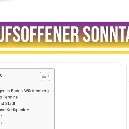
s
gen in Baden‑Württemberg
d Termine
und Stadt
nd Kritikpunkte
er
n