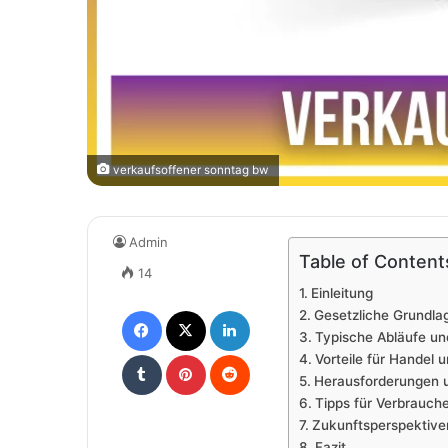
verkaufsoffener sonntag bw
Admin
Table of Content
14
Einleitung
Facebook
X
LinkedIn
Gesetzliche Grundla
Typische Abläufe un
Tumblr
Pinterest
Reddit
Vorteile für Handel 
Herausforderungen u
Tipps für Verbrauch
Zukunftsperspektive
Fazit