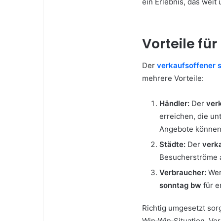
ein Erlebnis, das weit
Vorteile fü
Der
verkaufsoffener 
mehrere Vorteile:
Händler:
Der
ver
erreichen, die u
Angebote können 
Städte:
Der
verk
Besucherströme a
Verbraucher:
Wer
sonntag bw
für e
Richtig umgesetzt sor
Win‑Win‑Situation. Ver