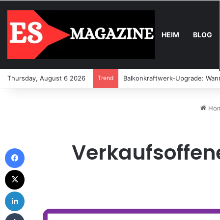
HEIM
BLOG
Thursday, August 6 2026
Trend
Balkonkraftwerk-Upgrade: Wann
Ho
Verkaufsoffene
Facebook
X
LinkedIn
Tumblr