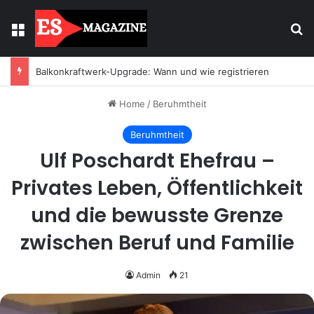
Menu
Se
Balkonkraftwerk-Upgrade: Wann und wie registrieren
Home
/
Beruhmtheit
Beruhmtheit
Ulf Poschardt Ehefrau –
Privates Leben, Öffentlichkeit
und die bewusste Grenze
zwischen Beruf und Familie
Admin
21