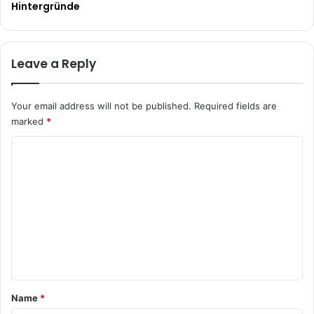
Hintergründe
Leave a Reply
Your email address will not be published.
Required fields are
marked
*
C
o
m
m
e
n
t
*
Name
*