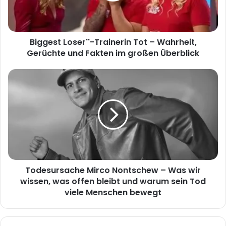
Gerüchte
und
Fakten
Biggest Loser''-Trainerin Tot – Wahrheit,
im
großen
Gerüchte und Fakten im großen Überblick
Überblick
Todesursache
Mirco
Nontschew
–
Was
wir
wissen,
was
offen
Todesursache Mirco Nontschew – Was wir
bleibt
und
wissen, was offen bleibt und warum sein Tod
warum
viele Menschen bewegt
sein
Tod
viele