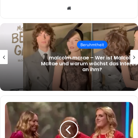
Website
Beruhmtheit
malcolm.mcrae – Wer ist Malcolm
McRae und warum wächst das Interesse
an ihm?
Biggest
Loser''-
Trainerin
Tot
–
Wahrheit,