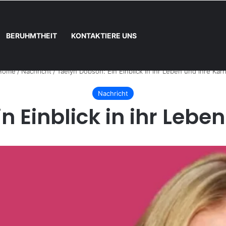
BERUHMTHEIT
KONTAKTIERE UNS
und wie registrieren
Home
/
Nachricht
/
Taelyn Dobson: Ein Einblick in ihr Leben und ihre Karr
Nachricht
n Einblick in ihr Leben