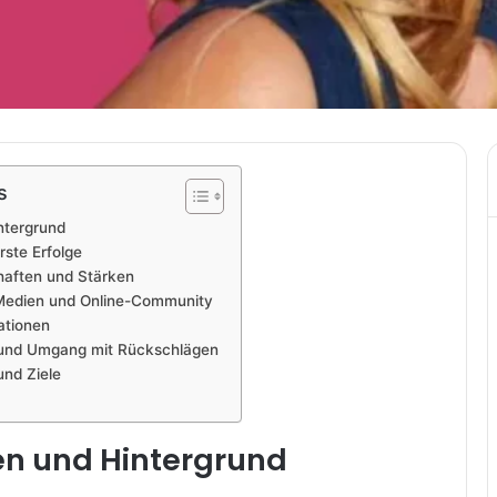
s
ntergrund
rste Erfolge
haften und Stärken
e Medien und Online-Community
ationen
und Umgang mit Rückschlägen
und Ziele
en und Hintergrund