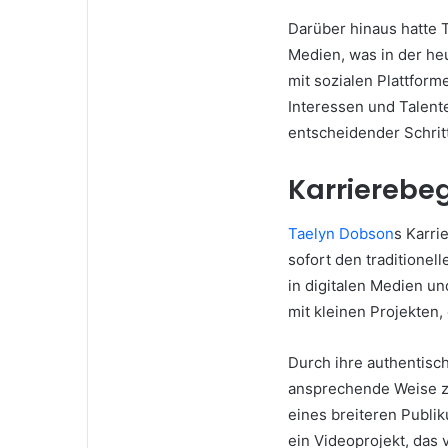
Darüber hinaus hatte T
Medien, was in der heu
mit sozialen Plattform
Interessen und Talente
entscheidender Schritt
Karrierebeg
Taelyn Dobson
s Karri
sofort den traditionel
in digitalen Medien un
mit kleinen Projekten,
Durch ihre authentisch
ansprechende Weise zu
eines breiteren Publik
ein Videoprojekt, das 