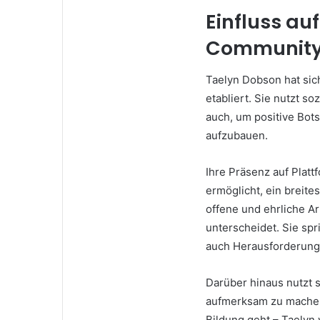
Einfluss au
Communit
Taelyn Dobson hat sich
etabliert. Sie nutzt so
auch, um positive Bot
aufzubauen.
Ihre Präsenz auf Platt
ermöglicht, ein breit
offene und ehrliche Ar
unterscheidet. Sie spr
auch Herausforderungen
Darüber hinaus nutzt 
aufmerksam zu machen.
Bildung geht – Taelyn v