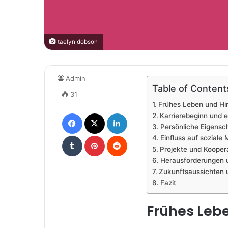
taelyn dobson
Admin
Table of Content
31
Frühes Leben und Hi
Facebook
X
LinkedIn
Karrierebeginn und e
Persönliche Eigensc
Tumblr
Pinterest
Reddit
Einfluss auf sozial
Projekte und Kooper
Herausforderungen 
Zukunftsaussichten 
Fazit
Frühes Leb