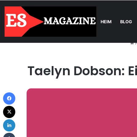
HEIM
BLOG
Tuesday, August 4 2026
Trend
Balkonkraftwerk-Upgrade: Wann 
Taelyn Dobson: Ei
Facebook
X
LinkedIn
Tumblr