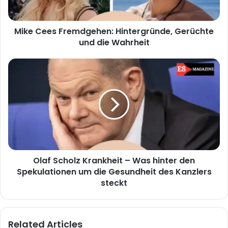
Wahrheit
Mike Cees Fremdgehen: Hintergründe, Gerüchte
und die Wahrheit
Olaf
Scholz
Krankheit
–
Was
hinter
den
Spekulationen
um
Olaf Scholz Krankheit – Was hinter den
die
Gesundheit
Spekulationen um die Gesundheit des Kanzlers
des
steckt
Kanzlers
steckt
Related Articles