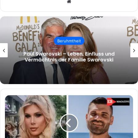
Website
Beruhmtheit
malcolm.mcrae – Wer ist Malcolm
McRae und warum wächst das Interesse
an ihm?
Mike
Cees
Fremdgehen:
Hintergründe,
Gerüchte
und
die