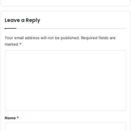
Leave a Reply
Your email address will not be published.
Required fields are
marked
*
C
o
m
m
e
n
t
*
Name
*