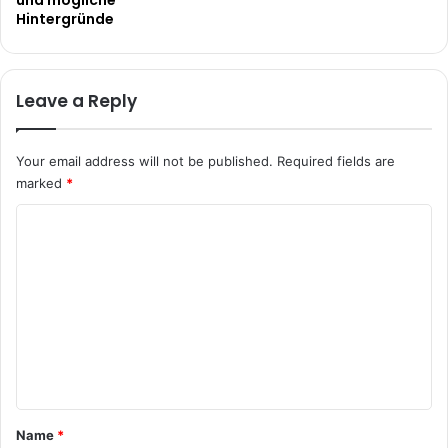
und mögliche
Hintergründe
Leave a Reply
Your email address will not be published.
Required fields are
marked
*
C
o
m
m
e
n
t
*
Name
*