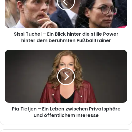
Blick
hinter
die
stille
Power
Sissi Tuchel – Ein Blick hinter die stille Power
hinter
dem
hinter dem berühmten Fußballtrainer
berühmten
Fußballtrainer
Pia
Tietjen
–
Ein
Leben
zwischen
Privatsphäre
und
öffentlichem
Pia Tietjen – Ein Leben zwischen Privatsphäre
Interesse
und öffentlichem Interesse