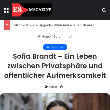
Menu
Se
Balkonkraftwerk-Upgrade: Wann und wie registrieren
Home
/
Beruhmtheit
Beruhmtheit
Sofia Brandt – Ein Leben
zwischen Privatsphäre und
öffentlicher Aufmerksamkeit
Admin
9