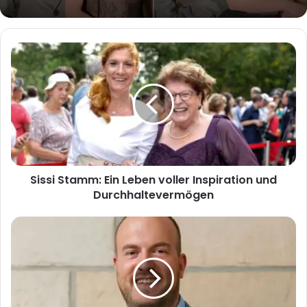
Sissi
Stamm:
Ein
Leben
voller
Inspiration
und
Durchhaltevermögen
Sissi Stamm: Ein Leben voller Inspiration und
Durchhaltevermögen
Alles,
was
Sie
über
Niclas
Rehmann