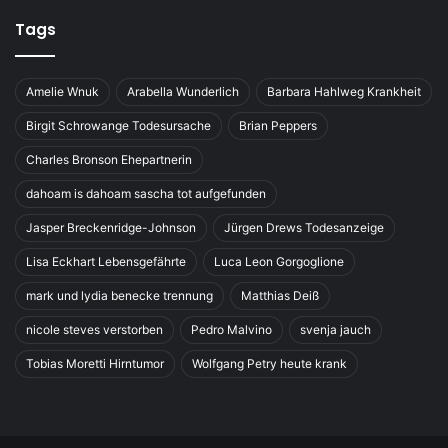
Tags
Amelie Wnuk
Arabella Wunderlich
Barbara Hahlweg Krankheit
Birgit Schrowange Todesursache
Brian Peppers
Charles Bronson Ehepartnerin
dahoam is dahoam sascha tot aufgefunden
Jasper Breckenridge-Johnson
Jürgen Drews Todesanzeige
Lisa Eckhart Lebensgefährte
Luca Leon Gorgoglione
mark und lydia benecke trennung
Matthias Deiß
nicole steves verstorben
Pedro Malvino
svenja jauch
Tobias Moretti Hirntumor
Wolfgang Petry heute krank