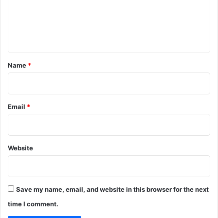
m
e
n
t
*
Name
*
Email
*
Website
Save my name, email, and website in this browser for the next
time I comment.