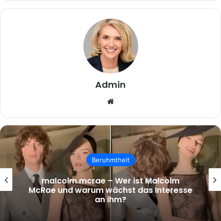
Admin
Website
Beruhmtheit
malcolm.mcrae – Wer ist Malcolm
McRae und warum wächst das Interesse
an ihm?