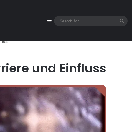
Sidebar
Sea
for
nfluss
riere und Einfluss