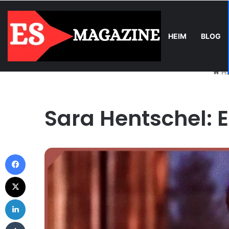
HEIM
BLOG
Wednesday, August 5 2026
Trend
Balkonkraftwerk-Upgrade: Wa
H
Sara Hentschel: E
Facebook
X
LinkedIn
Tumblr