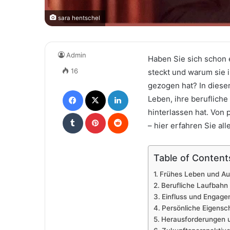
sara hentschel
Admin
Haben Sie sich schon 
16
steckt und warum sie i
gezogen hat? In diese
Facebook
X
LinkedIn
Leben, ihre berufliche
hinterlassen hat. Von 
Tumblr
Pinterest
Reddit
– hier erfahren Sie al
Table of Content
Frühes Leben und Au
Berufliche Laufbahn 
Einfluss und Engag
Persönliche Eigensc
Herausforderungen u