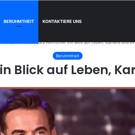
BERUHMTHEIT
KONTAKTIERE UNS
nn und wie registrieren
ome
/
Beruhmtheit
/
Sara Hentschel: Ein Blick auf Leben, Karriere und Ei
Beruhmtheit
in Blick auf Leben, Kar