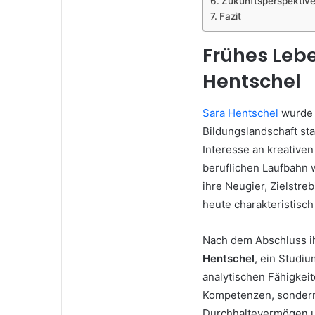
Zukunftsperspektiv
Fazit
Frühes Leb
Hentschel
Sara Hentschel
wurde i
Bildungslandschaft sta
Interesse an kreativen
beruflichen Laufbahn w
ihre Neugier, Zielstre
heute charakteristisch 
Nach dem Abschluss ih
Hentschel
, ein Studiu
analytischen Fähigkeit
Kompetenzen, sondern 
Durchhaltevermögen u