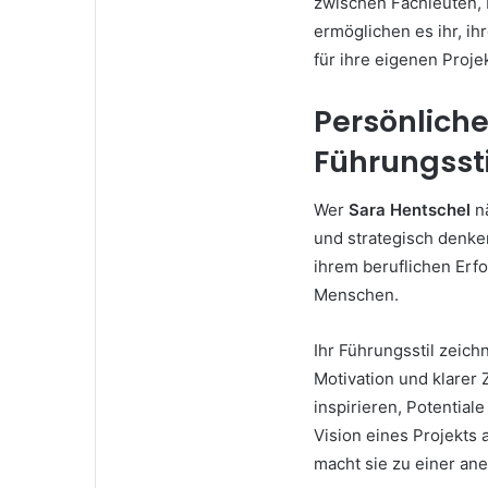
zwischen Fachleuten, 
ermöglichen es ihr, ih
für ihre eigenen Proj
Persönlich
Führungssti
Wer
Sara Hentschel
nä
und strategisch denken
ihrem beruflichen Erf
Menschen.
Ihr Führungsstil zeich
Motivation und klarer 
inspirieren, Potentia
Vision eines Projekts
macht sie zu einer ane