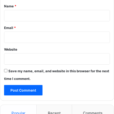
*
Name
*
Email
*
Website
Save my name, email, and website in this browser for the next
time I comment.
Popular
Recent
Comments