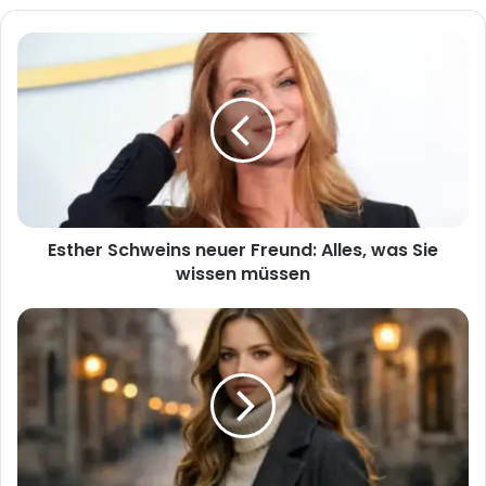
Esther
Schweins
neuer
Freund:
Alles,
was
Sie
wissen
müssen
Esther Schweins neuer Freund: Alles, was Sie
wissen müssen
Mirko
Nonchev
Todesursache:
Was
wir
über
sein
Leben