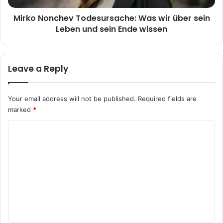
und
Mirko Nonchev Todesursache: Was wir über sein
sein
Ende
Leben und sein Ende wissen
wissen
Leave a Reply
Your email address will not be published.
Required fields are
marked
*
C
o
m
m
e
n
t