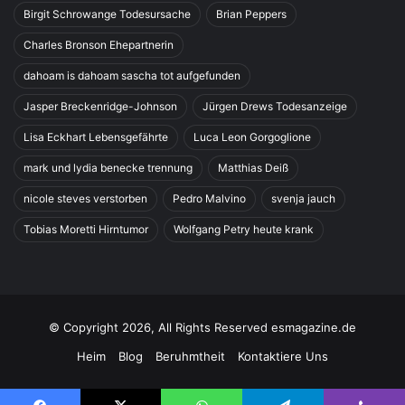
Birgit Schrowange Todesursache
Brian Peppers
Charles Bronson Ehepartnerin
dahoam is dahoam sascha tot aufgefunden
Jasper Breckenridge-Johnson
Jürgen Drews Todesanzeige
Lisa Eckhart Lebensgefährte
Luca Leon Gorgoglione
mark und lydia benecke trennung
Matthias Deiß
nicole steves verstorben
Pedro Malvino
svenja jauch
Tobias Moretti Hirntumor
Wolfgang Petry heute krank
© Copyright 2026, All Rights Reserved esmagazine.de
Heim
Blog
Beruhmtheit
Kontaktiere Uns