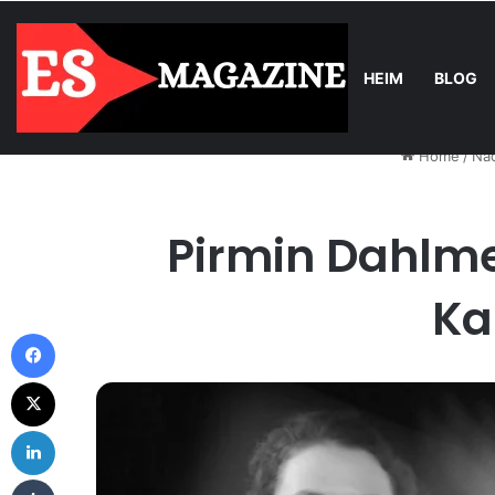
HEIM
BLOG
Thursday, August 6 2026
Trend
Licht mit Wirkung: Warum Einb
Home
/
Nac
Pirmin Dahlme
Ka
Facebook
X
LinkedIn
Tumblr