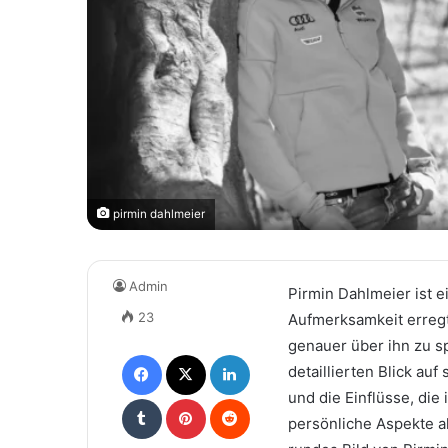
pirmin dahlmeier
Admin
Pirmin Dahlmeier ist 
23
Aufmerksamkeit erregt.
genauer über ihn zu s
Facebook
X
LinkedIn
detaillierten Blick auf
und die Einflüsse, di
Tumblr
Pinterest
Reddit
persönliche Aspekte a