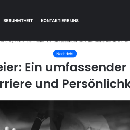
BERUHMTHEIT
KONTAKTIERE UNS
austrahler moderne Räume prägen
hricht
/
Pirmin Dahlmeier: Ein umfassender Blick auf seine Karriere und 
Nachricht
ier: Ein umfassender B
rriere und Persönlichk