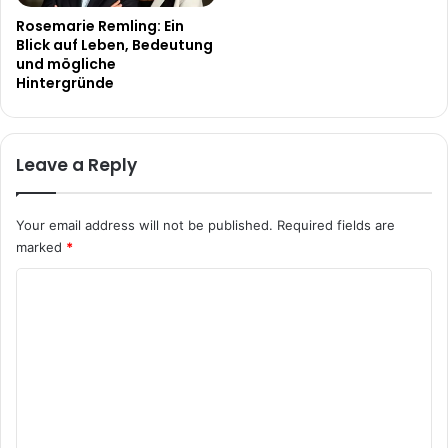
Rosemarie Remling: Ein
Blick auf Leben, Bedeutung
und mögliche
Hintergründe
Leave a Reply
Your email address will not be published.
Required fields are
marked
*
C
o
m
m
e
n