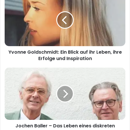
Goldschmidt:
Ein
Blick
auf
ihr
Leben,
ihre
Erfolge
Yvonne Goldschmidt: Ein Blick auf ihr Leben, ihre
und
Inspiration
Erfolge und Inspiration
Jochen
Baller
–
Das
Leben
eines
diskreten
Begleiters
an
Jochen Baller – Das Leben eines diskreten
der