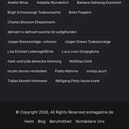
Amelie Wnuk
Arabella Wunderlich
Barbara Hahlweg Krankheit
Birgit Schrowange Todesursache
Brian Peppers
Charles Bronson Ehepartnerin
dahoam is dahoam sascha tot aufgefunden
Jasper Breckenridge-Johnson
Jürgen Drews Todesanzeige
Lisa Eckhart Lebensgefährte
Luca Leon Gorgoglione
mark und lydia benecke trennung
Matthias Deiß
nicole steves verstorben
Pedro Malvino
svenja jauch
Tobias Moretti Hirntumor
Wolfgang Petry heute krank
© Copyright 2026, All Rights Reserved esmagazine.de
Heim
Blog
Beruhmtheit
Kontaktiere Uns