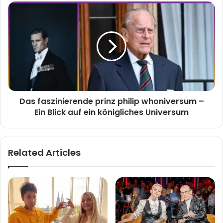
Das
faszinierende
prinz
philip
whoniversum
–
Ein
Blick
auf
Das faszinierende prinz philip whoniversum –
ein
königliches
Ein Blick auf ein königliches Universum
Universum
Related Articles