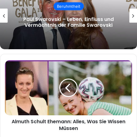
Beruhmtheit
malcolm.mcrae – Wer ist Malcolm
McRae und warum wächst das Interesse
an ihm?
Almuth
Schult
Ehemann:
Alles,
Was
Sie
Wissen
Müssen
Almuth Schult Ehemann: Alles, Was Sie Wissen
Müssen