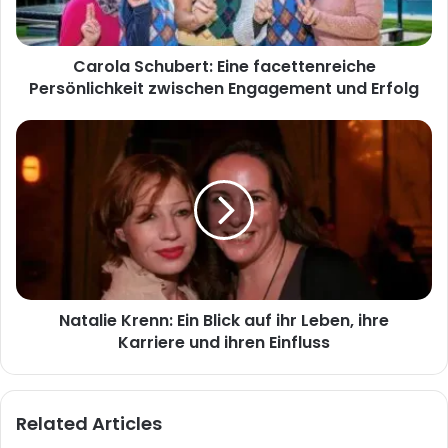
Engagement
und
Erfolg
Carola Schubert: Eine facettenreiche
Persönlichkeit zwischen Engagement und Erfolg
Natalie
Krenn:
Ein
Blick
auf
ihr
Leben,
ihre
Karriere
Natalie Krenn: Ein Blick auf ihr Leben, ihre
und
ihren
Karriere und ihren Einfluss
Einfluss
Related Articles