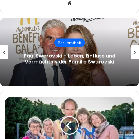
Website
Beruhmtheit
malcolm.mcrae – Wer ist Malcolm
McRae und warum wächst das Interesse
an ihm?
Carola
Schubert:
Eine
facettenreiche
Persönlichkeit
zwischen