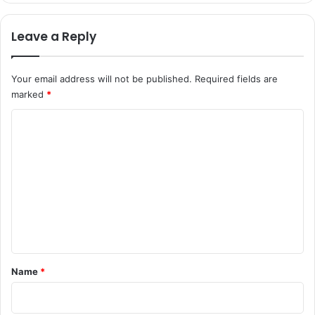
Leave a Reply
Your email address will not be published.
Required fields are
marked
*
C
o
m
m
e
n
t
*
Name
*