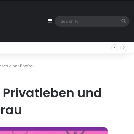
Sidebar
Sea
for
 nach einer Ehefrau
n Privatleben und
frau