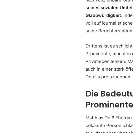
seines sozialen Umfel
Glaubwürdigkeit
. Ind
voll auf journalistisc
seine Berichterstattun
Drittens ist es schlich
Prominente, möchten die
Privatleben lenken. Ma
auch in einer stark öff
Details preiszugeben.
Die Bedeut
Prominent
Matthias Deiß Ehefrau 
bekannte Persönlichke