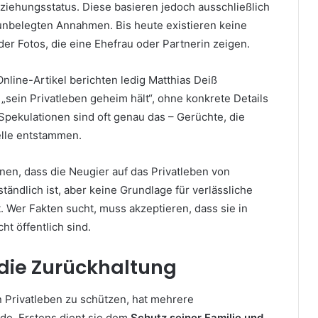
eziehungsstatus. Diese basieren jedoch ausschließlich
nbelegten Annahmen. Bis heute existieren keine
der Fotos, die eine Ehefrau oder Partnerin zeigen.
line-Artikel berichten ledig Matthias Deiß
 „sein Privatleben geheim hält“, ohne konkrete Details
Spekulationen sind oft genau das – Gerüchte, die
elle entstammen.
nnen, dass die Neugier auf das Privatleben von
ändlich ist, aber keine Grundlage für verlässliche
t. Wer Fakten sucht, muss akzeptieren, dass sie in
cht öffentlich sind.
 die Zurückhaltung
n Privatleben zu schützen, hat mehrere
de. Erstens dient sie dem
Schutz seiner Familie und