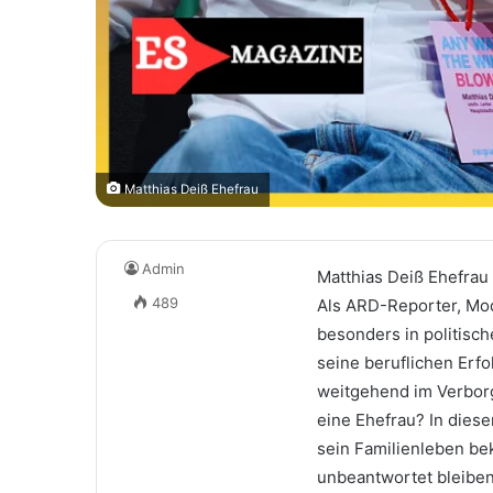
Matthias Deiß Ehefrau
Admin
Matthias Deiß Ehefrau 
489
Als ARD-Reporter, Mod
besonders in politisc
seine beruflichen Erfo
weitgehend im Verborg
eine Ehefrau? In diese
sein Familienleben be
unbeantwortet bleiben