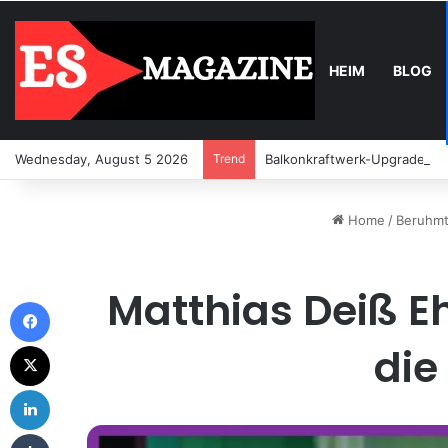
HEIM
BLOG
Wednesday, August 5 2026
Trend
Balkonkraftwerk-Upgrade: Wa
Home
/
Beruhmt
Matthias Deiß Eh
Facebook
X
die
LinkedIn
Tumblr