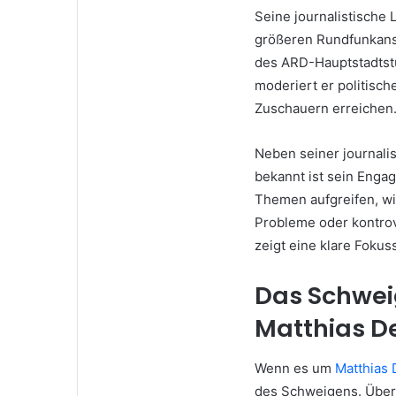
Seine journalistische
größeren Rundfunkansta
des ARD-Hauptstadtstu
moderiert er politisc
Zuschauern erreichen
Neben seiner journalis
bekannt ist sein Engag
Themen aufgreifen, wi
Probleme oder kontrov
zeigt eine klare Foku
Das Schwei
Matthias D
Wenn es um
Matthias 
des Schweigens. Über 