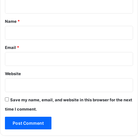
n
t
*
Name
*
Email
*
Website
Save my name, email, and website in this browser for the next
time I comment.