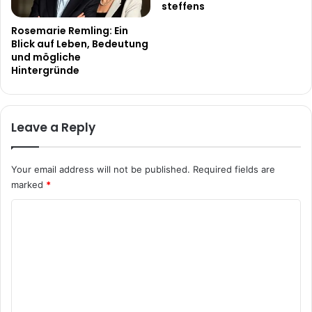
steffens
Rosemarie Remling: Ein
Blick auf Leben, Bedeutung
und mögliche
Hintergründe
Leave a Reply
Your email address will not be published.
Required fields are
marked
*
C
o
m
m
e