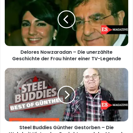
Nowzaradan
–
Die
unerzählte
Geschichte
der
Frau
hinter
Delores Nowzaradan – Die unerzählte
einer
TV-
Geschichte der Frau hinter einer TV-Legende
Legende
Steel
Buddies
Günther
Gestorben
–
Die
Wahrheit
Hinter
den
Steel Buddies Günther Gestorben – Die
Gerüchten
und