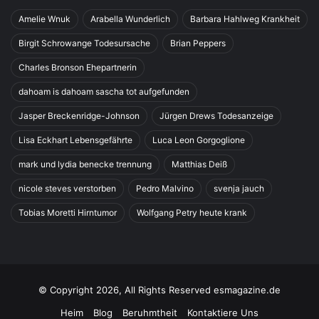
Amelie Wnuk
Arabella Wunderlich
Barbara Hahlweg Krankheit
Birgit Schrowange Todesursache
Brian Peppers
Charles Bronson Ehepartnerin
dahoam is dahoam sascha tot aufgefunden
Jasper Breckenridge-Johnson
Jürgen Drews Todesanzeige
Lisa Eckhart Lebensgefährte
Luca Leon Gorgoglione
mark und lydia benecke trennung
Matthias Deiß
nicole steves verstorben
Pedro Malvino
svenja jauch
Tobias Moretti Hirntumor
Wolfgang Petry heute krank
© Copyright 2026, All Rights Reserved esmagazine.de
Heim
Blog
Beruhmtheit
Kontaktiere Uns