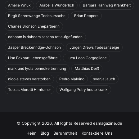
Amelie Wnuk
Arabella Wunderlich
Barbara Hahlweg Krankheit
Birgit Schrowange Todesursache
Brian Peppers
Charles Bronson Ehepartnerin
dahoam is dahoam sascha tot aufgefunden
Jasper Breckenridge-Johnson
Jürgen Drews Todesanzeige
Lisa Eckhart Lebensgefährte
Luca Leon Gorgoglione
mark und lydia benecke trennung
Matthias Deiß
nicole steves verstorben
Pedro Malvino
svenja jauch
Tobias Moretti Hirntumor
Wolfgang Petry heute krank
© Copyright 2026, All Rights Reserved esmagazine.de
Heim
Blog
Beruhmtheit
Kontaktiere Uns