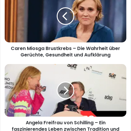
Brustkrebs
–
Die
Wahrheit
über
Gerüchte,
Gesundheit
Caren Miosga Brustkrebs – Die Wahrheit über
und
Aufklärung
Gerüchte, Gesundheit und Aufklärung
Angela
Freifrau
von
Schilling
–
Ein
faszinierendes
Leben
zwischen
Angela Freifrau von Schilling – Ein
Tradition
und
faszinierendes Leben zwischen Tradition und