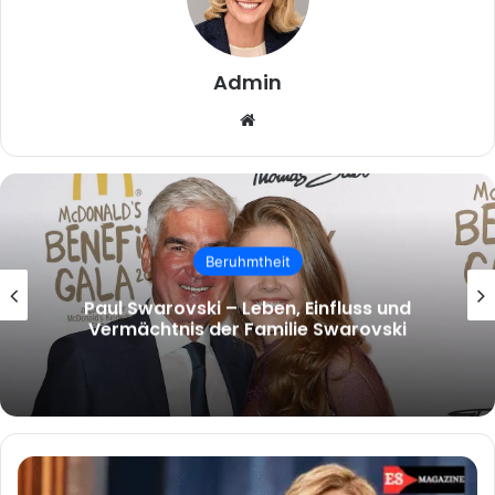
Admin
Website
Beruhmtheit
malcolm.mcrae – Wer ist Malcolm
McRae und warum wächst das Interesse
an ihm?
Caren
Miosga