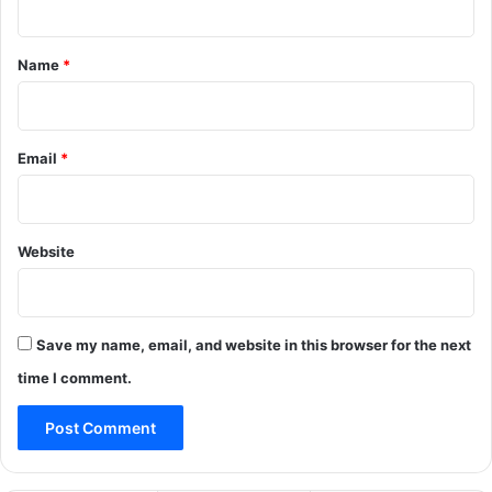
t
*
Name
*
Email
*
Website
Save my name, email, and website in this browser for the next
time I comment.