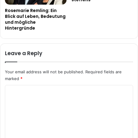
Rosemarie Remling: Ein
Blick auf Leben, Bedeutung
und mögliche
Hintergründe
Leave a Reply
Your email address will not be published.
Required fields are
marked
*
C
o
m
m
e
n