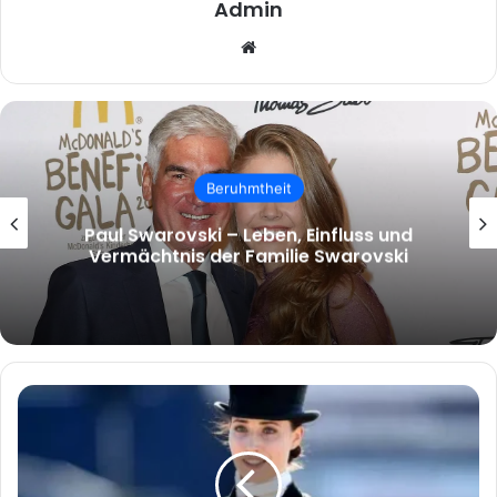
Admin
Website
Beruhmtheit
malcolm.mcrae – Wer ist Malcolm
McRae und warum wächst das Interesse
an ihm?
Josephine
Rosen:
Eine
facettenreiche
Persönlichkeit