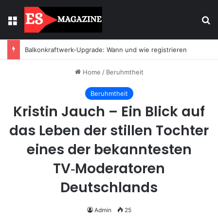
Menu
Se
Balkonkraftwerk-Upgrade: Wann und wie registrieren
Home
/
Beruhmtheit
Beruhmtheit
Kristin Jauch – Ein Blick auf
das Leben der stillen Tochter
eines der bekanntesten
TV‑Moderatoren
Deutschlands
Admin
25