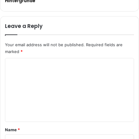
Hintergründe
Leave a Reply
Your email address will not be published.
Required fields are
marked
*
C
o
m
m
e
n
t
*
Name
*