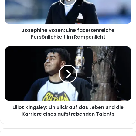
im
Rampenlicht
Josephine Rosen: Eine facettenreiche
Persönlichkeit im Rampenlicht
Elliot
Kingsley:
Ein
Blick
auf
das
Leben
und
die
Elliot Kingsley: Ein Blick auf das Leben und die
Karriere
eines
Karriere eines aufstrebenden Talents
aufstrebenden
Talents