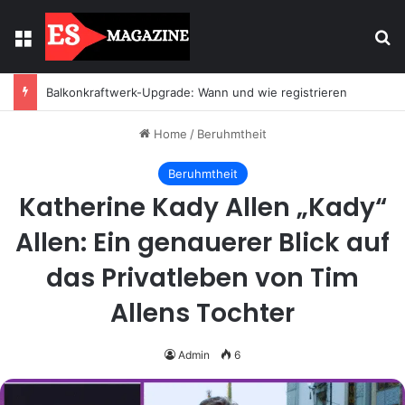
Menu
Se
Balkonkraftwerk-Upgrade: Wann und wie registrieren
Home
/
Beruhmtheit
Beruhmtheit
Katherine Kady Allen „Kady“
Allen: Ein genauerer Blick auf
das Privatleben von Tim
Allens Tochter
Admin
6