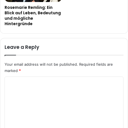
Rosemarie Remling: Ein
Blick auf Leben, Bedeutung
und mögliche
Hintergründe
Leave a Reply
Your email address will not be published.
Required fields are
marked
*
C
o
m
m
e
n