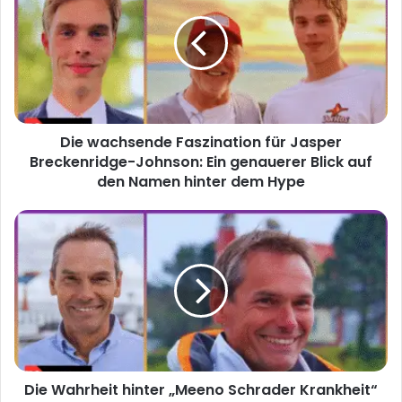
Faszination
für
Jasper
Breckenridge-
Johnson:
Ein
genauerer
Die wachsende Faszination für Jasper
Blick
auf
Breckenridge-Johnson: Ein genauerer Blick auf
den
den Namen hinter dem Hype
Namen
hinter
Die
dem
Wahrheit
Hype
hinter
„Meeno
Schrader
Krankheit“
–
Was
wirklich
Die Wahrheit hinter „Meeno Schrader Krankheit“
hinter