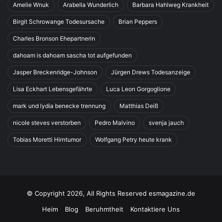
Amelie Wnuk
Arabella Wunderlich
Barbara Hahlweg Krankheit
Birgit Schrowange Todesursache
Brian Peppers
Charles Bronson Ehepartnerin
dahoam is dahoam sascha tot aufgefunden
Jasper Breckenridge-Johnson
Jürgen Drews Todesanzeige
Lisa Eckhart Lebensgefährte
Luca Leon Gorgoglione
mark und lydia benecke trennung
Matthias Deiß
nicole steves verstorben
Pedro Malvino
svenja jauch
Tobias Moretti Hirntumor
Wolfgang Petry heute krank
© Copyright 2026, All Rights Reserved esmagazine.de
Heim
Blog
Beruhmtheit
Kontaktiere Uns