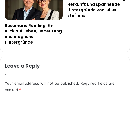
Herkunft und spannende
Hintergründe von julius
steffens
Rosemarie Remling: Ein
Blick auf Leben, Bedeutung
und mögliche
Hintergründe
Leave a Reply
Your email address will not be published.
Required fields are
marked
*
C
o
m
m