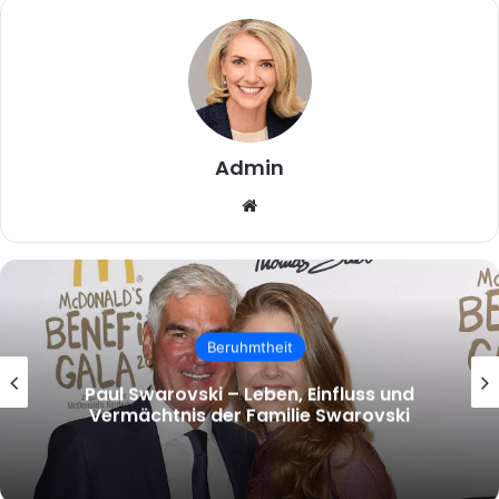
Admin
Website
Beruhmtheit
malcolm.mcrae – Wer ist Malcolm
McRae und warum wächst das Interesse
an ihm?