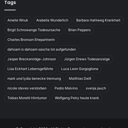
Tags
Amelie Wnuk
Arabella Wunderlich
Barbara Hahlweg Krankheit
Birgit Schrowange Todesursache
Brian Peppers
Charles Bronson Ehepartnerin
dahoam is dahoam sascha tot aufgefunden
Jasper Breckenridge-Johnson
Jürgen Drews Todesanzeige
Lisa Eckhart Lebensgefährte
Luca Leon Gorgoglione
mark und lydia benecke trennung
Matthias Deiß
nicole steves verstorben
Pedro Malvino
svenja jauch
Tobias Moretti Hirntumor
Wolfgang Petry heute krank