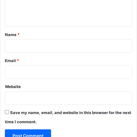
e
n
t
*
Name
*
Email
*
Website
Save my name, email, and website in this browser for the next
time I comment.