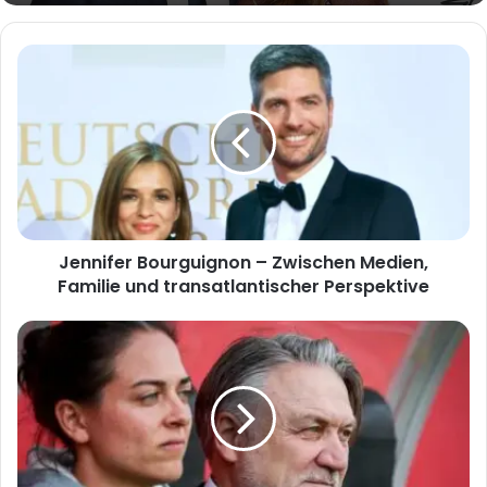
Jennifer
Bourguignon
–
Zwischen
Medien,
Familie
und
transatlantischer
Perspektive
Jennifer Bourguignon – Zwischen Medien,
Familie und transatlantischer Perspektive
Sabrina
Wittmann
Freundin:
Alles,
was
du
wissen