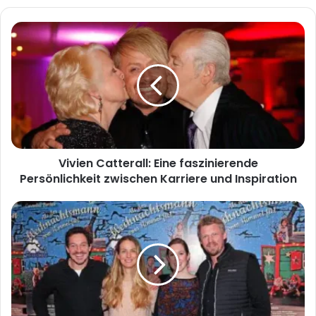
Vivien
Catterall:
Eine
faszinierende
Persönlichkeit
zwischen
Karriere
und
Inspiration
Vivien Catterall: Eine faszinierende
Persönlichkeit zwischen Karriere und Inspiration
Corinna
Gruber:
Eine
inspirierende
Persönlichkeit
im
Fokus