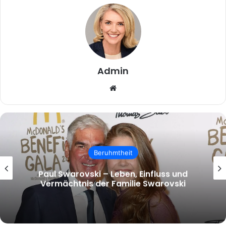
Admin
Website
Beruhmtheit
malcolm.mcrae – Wer ist Malcolm
McRae und warum wächst das Interesse
an ihm?