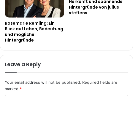
Herkunft und spannende
Hintergründe von julius
steffens
Rosemarie Remling: Ein
Blick auf Leben, Bedeutung
und mögliche
Hintergründe
Leave a Reply
Your email address will not be published.
Required fields are
marked
*
C
o
m
m