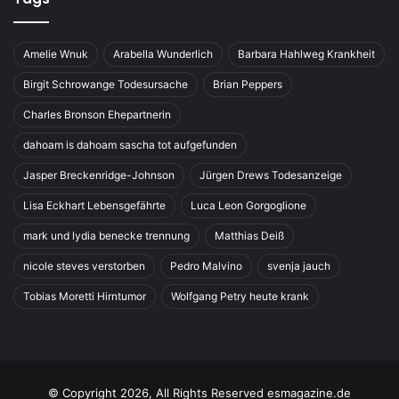
Amelie Wnuk
Arabella Wunderlich
Barbara Hahlweg Krankheit
Birgit Schrowange Todesursache
Brian Peppers
Charles Bronson Ehepartnerin
dahoam is dahoam sascha tot aufgefunden
Jasper Breckenridge-Johnson
Jürgen Drews Todesanzeige
Lisa Eckhart Lebensgefährte
Luca Leon Gorgoglione
mark und lydia benecke trennung
Matthias Deiß
nicole steves verstorben
Pedro Malvino
svenja jauch
Tobias Moretti Hirntumor
Wolfgang Petry heute krank
© Copyright 2026, All Rights Reserved esmagazine.de