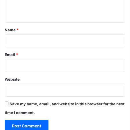
e
n
t
*
Name
*
Email
*
Website
Save my name, email, and website in this browser for the next
time I comment.