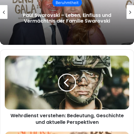
malcolm.mcrae – Wer ist Malcolm
McRae und warum wächst das Interesse
an ihm?
Wehrdienst
verstehen:
Bedeutung,
Geschichte
und
aktuelle
Perspektiven
Wehrdienst verstehen: Bedeutung, Geschichte
und aktuelle Perspektiven