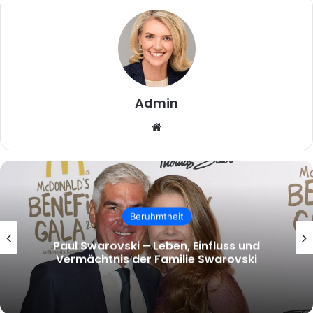
Admin
Website
Beruhmtheit
malcolm.mcrae – Wer ist Malcolm
McRae und warum wächst das Interesse
an ihm?