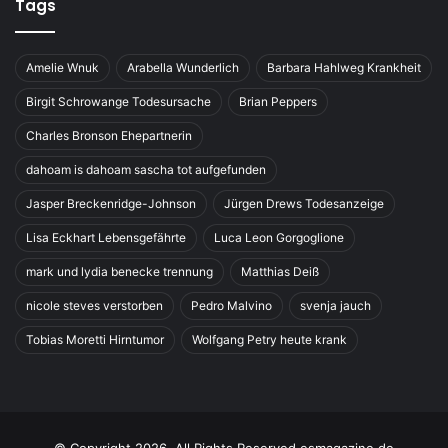
Tags
Amelie Wnuk
Arabella Wunderlich
Barbara Hahlweg Krankheit
Birgit Schrowange Todesursache
Brian Peppers
Charles Bronson Ehepartnerin
dahoam is dahoam sascha tot aufgefunden
Jasper Breckenridge-Johnson
Jürgen Drews Todesanzeige
Lisa Eckhart Lebensgefährte
Luca Leon Gorgoglione
mark und lydia benecke trennung
Matthias Deiß
nicole steves verstorben
Pedro Malvino
svenja jauch
Tobias Moretti Hirntumor
Wolfgang Petry heute krank