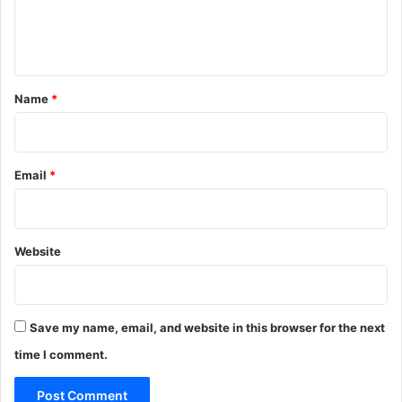
e
n
t
*
Name
*
Email
*
Website
Save my name, email, and website in this browser for the next
time I comment.