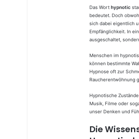
Das Wort
hypnotic
sta
bedeutet. Doch obwohl
sich dabei eigentlich
Empfänglichkeit. In e
ausgeschaltet, sondern
Menschen im hypnotis
können bestimmte Wah
Hypnose oft zur Schme
Raucherentwöhnung ge
Hypnotische Zustände s
Musik, Filme oder sog
unser Denken und Fühl
Die Wissen