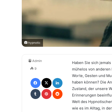
hypnotic
Admin
Haben Sie sich jemal
9
mühelos von anderen b
Worte, Gesten und Mus
Facebook
X
LinkedIn
haben können? Die Ant
Zustand, der unsere 
Tumblr
Pinterest
Reddit
Erinnerungen beeinflus
Welt des Hypnotische
wie es im Alltag, in d