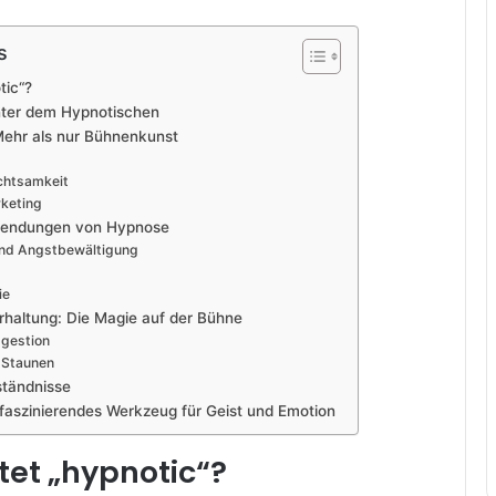
s
tic“?
nter dem Hypnotischen
 Mehr als nur Bühnenkunst
chtsamkeit
keting
wendungen von Hypnose
und Angstbewältigung
ie
rhaltung: Die Magie auf der Bühne
ggestion
 Staunen
ständnisse
n faszinierendes Werkzeug für Geist und Emotion
et „hypnotic“?