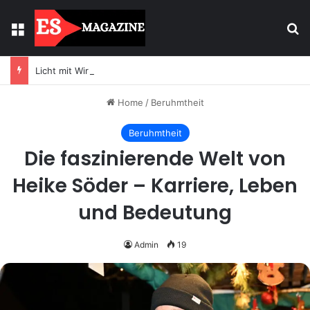
Menu
Se
Licht mit Wirkung: Warum Einbaustrahler moderne Räume prägen
Home
/
Beruhmtheit
Beruhmtheit
Die faszinierende Welt von
Heike Söder – Karriere, Leben
und Bedeutung
Admin
19