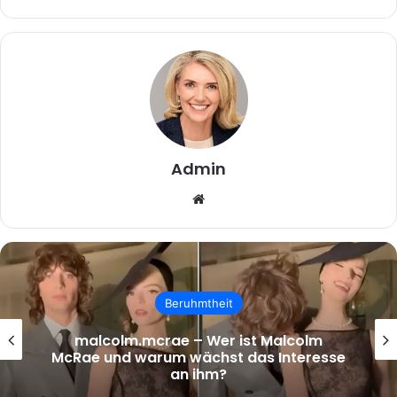
Admin
Website
Beruhmtheit
malcolm.mcrae – Wer ist Malcolm
McRae und warum wächst das Interesse
an ihm?