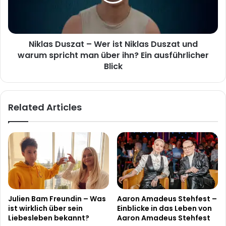
Niklas
Duszat
und
warum
Niklas Duszat – Wer ist Niklas Duszat und
spricht
man
warum spricht man über ihn? Ein ausführlicher
über
Blick
ihn?
Ein
ausführlicher
Related Articles
Blick
Julien Bam Freundin – Was
Aaron Amadeus Stehfest –
ist wirklich über sein
Einblicke in das Leben von
Liebesleben bekannt?
Aaron Amadeus Stehfest