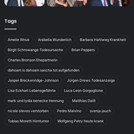
Tags
Amelie Wnuk
Arabella Wunderlich
Barbara Hahlweg Krankheit
Birgit Schrowange Todesursache
Brian Peppers
Charles Bronson Ehepartnerin
dahoam is dahoam sascha tot aufgefunden
Jasper Breckenridge-Johnson
Jürgen Drews Todesanzeige
Lisa Eckhart Lebensgefährte
Luca Leon Gorgoglione
mark und lydia benecke trennung
Matthias Deiß
nicole steves verstorben
Pedro Malvino
svenja jauch
Tobias Moretti Hirntumor
Wolfgang Petry heute krank