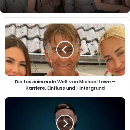
Die
faszinierende
Welt
von
Michael
Lewe
–
Karriere,
Einfluss
Die faszinierende Welt von Michael Lewe –
und
Hintergrund
Karriere, Einfluss und Hintergrund
Niklas
Duszat
–
Wer
ist