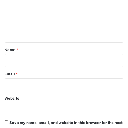
m
m
e
n
t
*
Name
*
Email
*
Website
Save my name, email, and website in this browser for the next