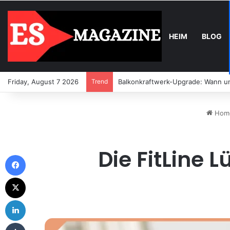
HEIM
BLOG
Friday, August 7 2026
Trend
Balkonkraftwerk-Upgrade: Wann un
Hom
Die FitLine 
Facebook
X
LinkedIn
Tumblr