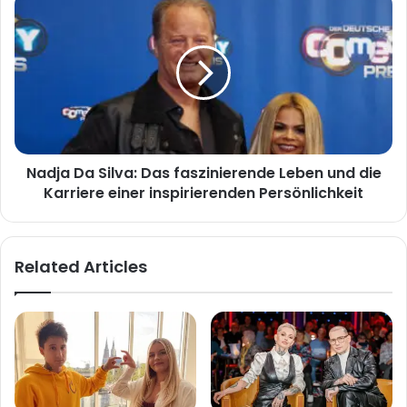
Da
Silva:
Das
faszinierende
Leben
und
die
Karriere
Nadja Da Silva: Das faszinierende Leben und die
einer
inspirierenden
Karriere einer inspirierenden Persönlichkeit
Persönlichkeit
Related Articles