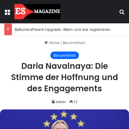
Menu
Se
Balkonkraftwerk-Upgrade: Wann und wie registrieren
Home
/
Beruhmtheit
Beruhmtheit
Daria Navalnaya: Die
Stimme der Hoffnung und
des Engagements
Admin
12