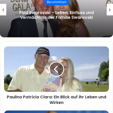
malcolm.mcrae – Wer ist Malcolm
McRae und warum wächst das Interesse
an ihm?
Paulina
Patricia
Clara:
Ein
Blick
auf
ihr
Leben
und
Paulina Patricia Clara: Ein Blick auf ihr Leben und
Wirken
Wirken
Nadja