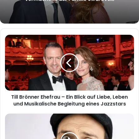
an ihm?
Till
Brönner
Ehefrau
–
Ein
Blick
auf
Liebe,
Leben
Till Brönner Ehefrau – Ein Blick auf Liebe, Leben
und
Musikalische
und Musikalische Begleitung eines Jazzstars
Begleitung
eines
Kaya
Jazzstars
Yanar:
Der
Komiker,