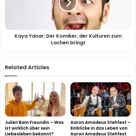
der
Kulturen
zum
Lachen
bringt
Kaya Yanar: Der Komiker, der Kulturen zum
Lachen bringt
Related Articles
Julien Bam Freundin – Was
Aaron Amadeus Stehfest –
ist wirklich über sein
Einblicke in das Leben von
Liebesleben bekannt?
Aaron Amadeus Stehfest