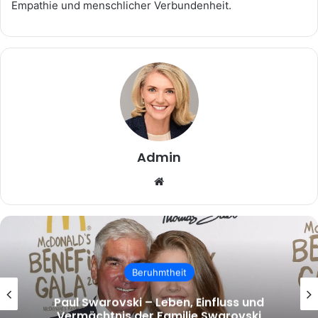
Empathie und menschlicher Verbundenheit.
Admin
Website
Beruhmtheit
malcolm.mcrae – Wer ist Malcolm
McRae und warum wächst das Interesse