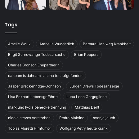
Tags
Amelie Wnuk
Arabella Wunderlich
Barbara Hahlweg Krankheit
Birgit Schrowange Todesursache
Brian Peppers
Charles Bronson Ehepartnerin
dahoam is dahoam sascha tot aufgefunden
Jasper Breckenridge-Johnson
Jürgen Drews Todesanzeige
Lisa Eckhart Lebensgefährte
Luca Leon Gorgoglione
mark und lydia benecke trennung
Matthias Deiß
nicole steves verstorben
Pedro Malvino
svenja jauch
Tobias Moretti Hirntumor
Wolfgang Petry heute krank