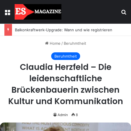
Menu
Se
Balkonkraftwerk-Upgrade: Wann und wie registrieren
Home
/
Beruhmtheit
Beruhmtheit
Claudia Herzfeld – Die
leidenschaftliche
Brückenbauerin zwischen
Kultur und Kommunikation
Admin
8