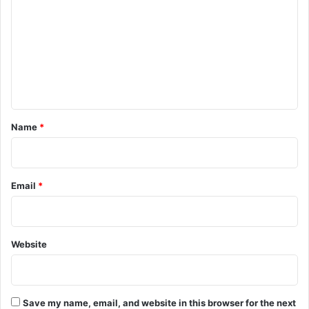
m
m
e
n
t
*
Name
*
Email
*
Website
Save my name, email, and website in this browser for the next