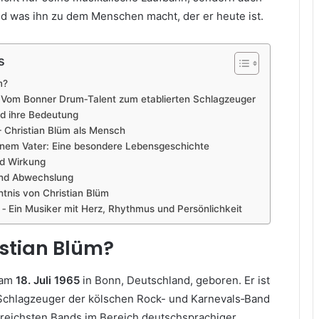
nd was ihn zu dem Menschen macht, der er heute ist.
s
m?
 Vom Bonner Drum‑Talent zum etablierten Schlagzeuger
nd ihre Bedeutung
– Christian Blüm als Mensch
inem Vater: Eine besondere Lebensgeschichte
nd Wirkung
und Abwechslung
tnis von Christian Blüm
m ‑ Ein Musiker mit Herz, Rhythmus und Persönlichkeit
istian Blüm?
 am
18. Juli 1965
in Bonn, Deutschland, geboren. Er ist
 Schlagzeuger der kölschen Rock- und Karnevals‑Band
lgreichsten Bands im Bereich deutschsprachiger