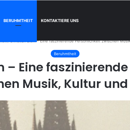
BERUHMTHEIT
KONTAKTIERE UNS
d wie registrieren
heit
/
Christian Blüm – Eine faszinierende Persönlichkeit zwischen Musi
Beruhmtheit
 – Eine faszinierende
hen Musik, Kultur und