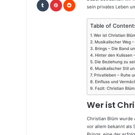
sein privates Leben u
Table of Content
Wer ist Christian Blü
Musikalischer Weg –
Brings – Die Band u
Hinter den Kulissen 
Die Beziehung zu se
Musikalischer Stil u
Privatleben – Ruhe 
Einfluss und Vermäch
Fazit: Christian Blü
Wer ist Chr
Christian Blüm wurde
vor allem bekannt als
Brings
, eine der erfo