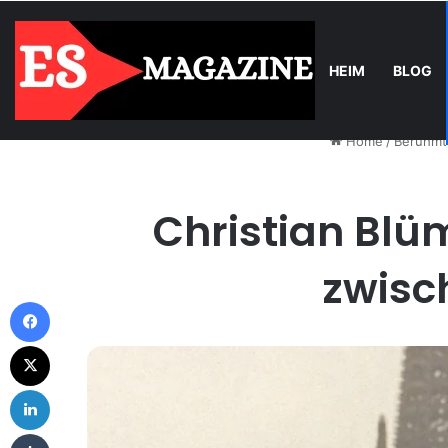
HEIM
BLOG
Friday, August 7 2026
Trend
Balkonkraftwerk-Upgrade: Wann un
Home
/
Beruhmt
Christian Blüm
zwisc
Facebook
X
LinkedIn
Tumblr