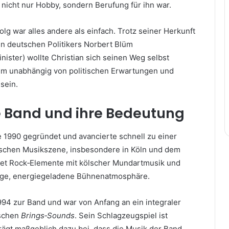
 nicht nur Hobby, sondern Berufung für ihn war.
g war alles andere als einfach. Trotz seiner Herkunft
n deutschen Politikers Norbert Blüm
ister) wollte Christian sich seinen Weg selbst
lem unabhängig von politischen Erwartungen und
 sein.
e Band und ihre Bedeutung
1990 gegründet und avancierte schnell zu einer
tschen Musikszene, insbesondere in Köln und dem
det Rock‑Elemente mit kölscher Mundartmusik und
lige, energiegeladene Bühnenatmosphäre.
994 zur Band und war von Anfang an ein integraler
ischen
Brings‑Sounds
. Sein Schlagzeugspiel ist
 trägt maßgeblich dazu bei, dass die Musik der Band