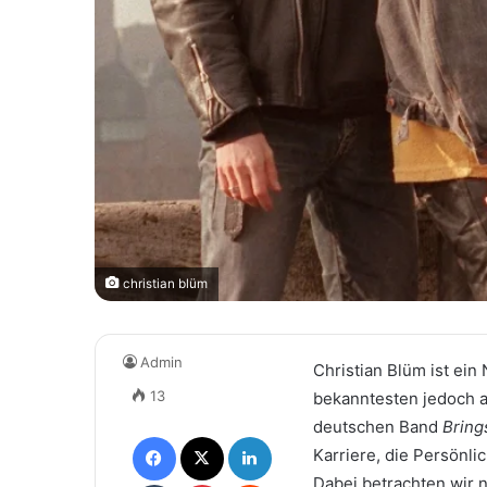
christian blüm
Admin
Christian Blüm ist ei
13
bekanntesten jedoch a
deutschen Band
Bring
Facebook
X
LinkedIn
Karriere, die Persönli
Dabei betrachten wir 
Tumblr
Pinterest
Reddit