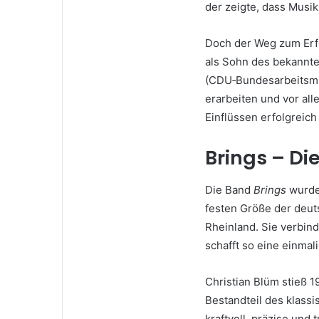
der zeigte, dass Musik
Doch der Weg zum Erfol
als Sohn des bekannte
(CDU‑Bundesarbeitsmin
erarbeiten und vor al
Einflüssen erfolgreich
Brings – Di
Die Band
Brings
wurde 
festen Größe der deu
Rheinland. Sie verbin
schafft so eine einma
Christian Blüm stieß 1
Bestandteil des klass
kraftvoll, präzise und