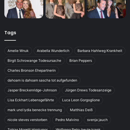
Tags
Amelie Wnuk
Arabella Wunderlich
Barbara Hahlweg Krankheit
Birgit Schrowange Todesursache
Brian Peppers
Charles Bronson Ehepartnerin
dahoam is dahoam sascha tot aufgefunden
Jasper Breckenridge-Johnson
Jürgen Drews Todesanzeige
Lisa Eckhart Lebensgefährte
Luca Leon Gorgoglione
mark und lydia benecke trennung
Matthias Deiß
nicole steves verstorben
Pedro Malvino
svenja jauch
Tobias Moretti Hirntumor
Wolfgang Petry heute krank