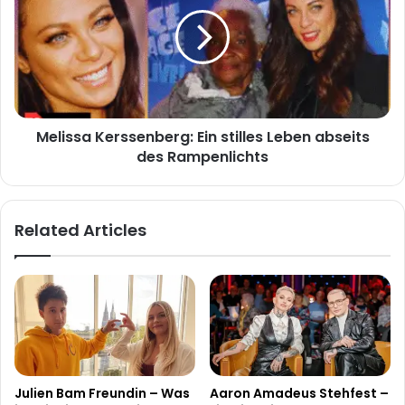
Ein
stilles
Leben
abseits
des
Rampenlichts
Melissa Kerssenberg: Ein stilles Leben abseits
des Rampenlichts
Related Articles
Julien Bam Freundin – Was
Aaron Amadeus Stehfest –