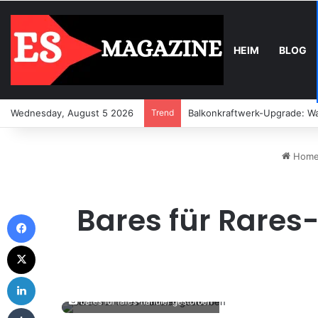
HEIM
BLOG
Wednesday, August 5 2026
Trend
Balkonkraftwerk-Upgrade: Wa
Hom
Bares für Rares-
Facebook
X
LinkedIn
bares für rares-händler gestorben
Tumblr