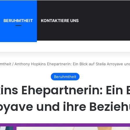
BERUHMTHEIT
KONTAKTIERE UNS
 und wie registrieren
mtheit
/
Anthony Hopkins Ehepartnerin: Ein Blick auf Stella Arroyave un
Beruhmtheit
s Ehepartnerin: Ein B
oyave und ihre Bezie