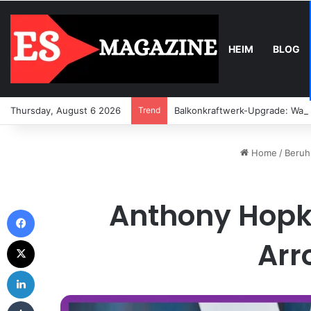
HEIM
BLOG
Thursday, August 6 2026
Trend
Balkonkraftwerk-Upgrade: Wann
Home
/
Beruh
Anthony Hopkin
Facebook
X
Arr
LinkedIn
Tumblr