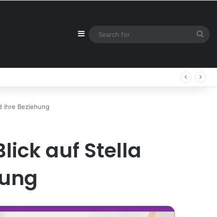
Sidebar
Sea
for
d ihre Beziehung
lick auf Stella
hung