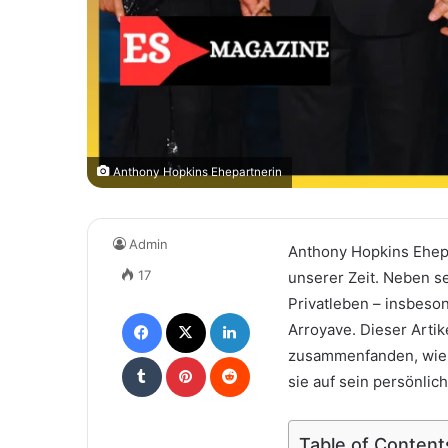
Anthony Hopkins Ehepartnerin
Admin
Anthony Hopkins Ehep
17
unserer Zeit. Neben se
Privatleben – insbeso
Facebook
X
LinkedIn
Arroyave. Dieser Artik
zusammenfanden, wie i
Tumblr
Pinterest
Reddit
sie auf sein persönlic
Table of Content